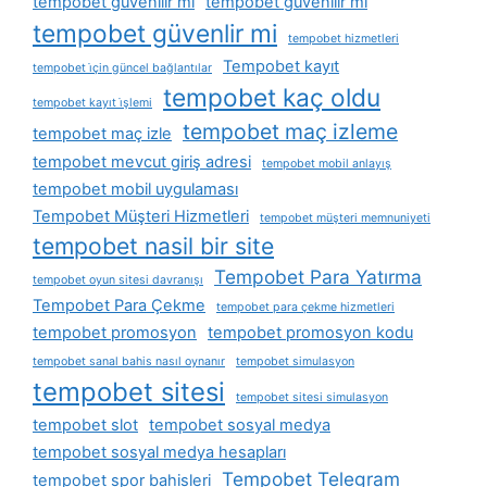
tempobet güvenilir mi
tempobet güvenilir mi
tempobet güvenlir mi
tempobet hizmetleri
Tempobet kayıt
tempobet i̇çin güncel bağlantılar
tempobet kaç oldu
tempobet kayıt i̇şlemi
tempobet maç izleme
tempobet maç izle
tempobet mevcut giriş adresi
tempobet mobil anlayış
tempobet mobil uygulaması
Tempobet Müşteri Hizmetleri
tempobet müşteri memnuniyeti
tempobet nasil bir site
Tempobet Para Yatırma
tempobet oyun sitesi davranışı
Tempobet Para Çekme
tempobet para çekme hizmetleri
tempobet promosyon
tempobet promosyon kodu
tempobet sanal bahis nasıl oynanır
tempobet simulasyon
tempobet sitesi
tempobet sitesi simulasyon
tempobet slot
tempobet sosyal medya
tempobet sosyal medya hesapları
Tempobet Telegram
tempobet spor bahisleri