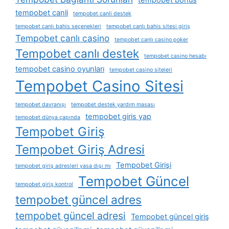
tempobet bonus
tempobet canli
tempobet canli destek
tempobet canlı bahis seçenekleri
tempobet canlı bahis sitesi giriş
Tempobet canlı casino
tempobet canlı casino poker
Tempobet canlı destek
tempobet casino hesabı
tempobet casino oyunları
tempobet casino siteleri
Tempobet Casino Sitesi
tempobet davranışı
tempobet destek yardım masası
tempobet giris yap
tempobet dünya çapında
Tempobet Giriş
Tempobet Giriş Adresi
Tempobet Girişi
tempobet giriş adresleri yasa dışı mı
Tempobet Güncel
tempobet giriş kontrol
tempobet güncel adres
tempobet güncel adresi
Tempobet güncel giriş