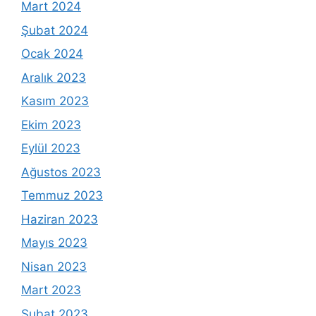
Mart 2024
Şubat 2024
Ocak 2024
Aralık 2023
Kasım 2023
Ekim 2023
Eylül 2023
Ağustos 2023
Temmuz 2023
Haziran 2023
Mayıs 2023
Nisan 2023
Mart 2023
Şubat 2023