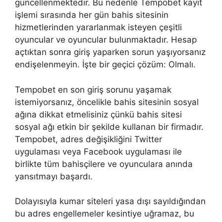
güncellenmektedir. Bu nedenle Tempobet kayıt
işlemi sırasında her gün bahis sitesinin
hizmetlerinden yararlanmak isteyen çeşitli
oyuncular ve oyuncular bulunmaktadır. Hesap
açtıktan sonra giriş yaparken sorun yaşıyorsanız
endişelenmeyin. İşte bir geçici çözüm: Olmalı.
Tempobet en son giriş sorunu yaşamak
istemiyorsanız, öncelikle bahis sitesinin sosyal
ağına dikkat etmelisiniz çünkü bahis sitesi
sosyal ağı etkin bir şekilde kullanan bir firmadır.
Tempobet, adres değişikliğini Twitter
uygulaması veya Facebook uygulaması ile
birlikte tüm bahisçilere ve oyunculara anında
yansıtmayı başardı.
Dolayısıyla kumar siteleri yasa dışı sayıldığından
bu adres engellemeler kesintiye uğramaz, bu