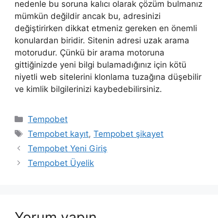
nedenle bu soruna kalıcı olarak çözüm bulmanız
mümkün değildir ancak bu, adresinizi
değiştirirken dikkat etmeniz gereken en önemli
konulardan biridir. Sitenin adresi uzak arama
motorudur. Çünkü bir arama motoruna
gittiğinizde yeni bilgi bulamadığınız için kötü
niyetli web sitelerini klonlama tuzağına düşebilir
ve kimlik bilgilerinizi kaybedebilirsiniz.
Kategoriler
Tempobet
Etiketler
Tempobet kayıt
,
Tempobet şikayet
Yazı
Tempobet Yeni Giriş
dolaşımı
Tempobet Üyelik
Yorum yapın