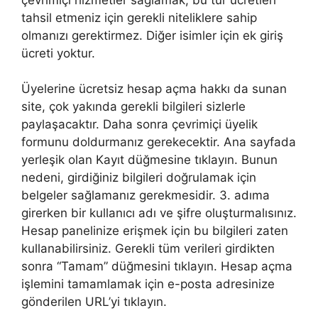
tahsil etmeniz için gerekli niteliklere sahip
olmanızı gerektirmez. Diğer isimler için ek giriş
ücreti yoktur.
Üyelerine ücretsiz hesap açma hakkı da sunan
site, çok yakında gerekli bilgileri sizlerle
paylaşacaktır. Daha sonra çevrimiçi üyelik
formunu doldurmanız gerekecektir. Ana sayfada
yerleşik olan Kayıt düğmesine tıklayın. Bunun
nedeni, girdiğiniz bilgileri doğrulamak için
belgeler sağlamanız gerekmesidir. 3. adıma
girerken bir kullanıcı adı ve şifre oluşturmalısınız.
Hesap panelinize erişmek için bu bilgileri zaten
kullanabilirsiniz. Gerekli tüm verileri girdikten
sonra “Tamam” düğmesini tıklayın. Hesap açma
işlemini tamamlamak için e-posta adresinize
gönderilen URL’yi tıklayın.