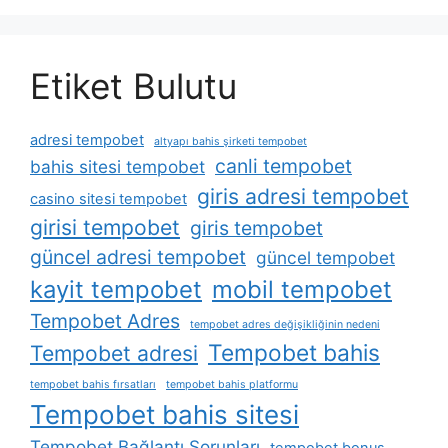
Etiket Bulutu
adresi tempobet
altyapı bahis şirketi tempobet
canli tempobet
bahis sitesi tempobet
giris adresi tempobet
casino sitesi tempobet
girisi tempobet
giris tempobet
güncel adresi tempobet
güncel tempobet
kayit tempobet
mobil tempobet
Tempobet Adres
tempobet adres değişikliğinin nedeni
Tempobet bahis
Tempobet adresi
tempobet bahis fırsatları
tempobet bahis platformu
Tempobet bahis sitesi
Tempobet Bağlantı Sorunları