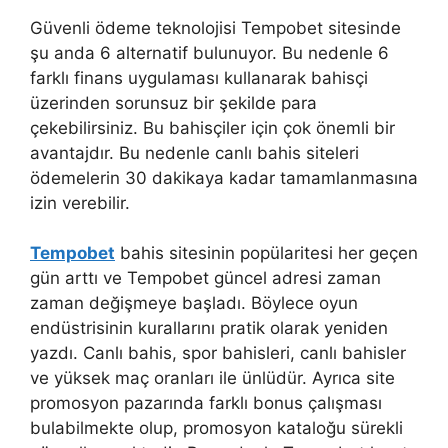
Güvenli ödeme teknolojisi Tempobet sitesinde
şu anda 6 alternatif bulunuyor. Bu nedenle 6
farklı finans uygulaması kullanarak bahisçi
üzerinden sorunsuz bir şekilde para
çekebilirsiniz. Bu bahisçiler için çok önemli bir
avantajdır. Bu nedenle canlı bahis siteleri
ödemelerin 30 dakikaya kadar tamamlanmasına
izin verebilir.
Tempobet
bahis sitesinin popülaritesi her geçen
gün arttı ve Tempobet güncel adresi zaman
zaman değişmeye başladı. Böylece oyun
endüstrisinin kurallarını pratik olarak yeniden
yazdı. Canlı bahis, spor bahisleri, canlı bahisler
ve yüksek maç oranları ile ünlüdür. Ayrıca site
promosyon pazarında farklı bonus çalışması
bulabilmekte olup, promosyon kataloğu sürekli