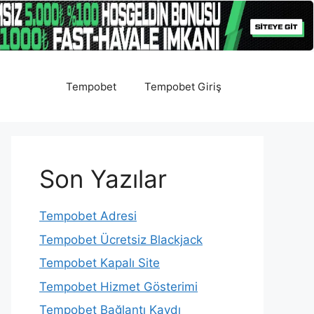
Tempobet
Tempobet Giriş
Son Yazılar
Tempobet Adresi
Tempobet Ücretsiz Blackjack
Tempobet Kapalı Site
Tempobet Hizmet Gösterimi
Tempobet Bağlantı Kaydı