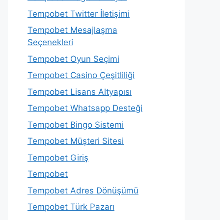
Tempobet Twitter İletişimi
Tempobet Mesajlaşma
Seçenekleri
Tempobet Oyun Seçimi
Tempobet Casino Çeşitliliği
Tempobet Lisans Altyapısı
Tempobet Whatsapp Desteği
Tempobet Bingo Sistemi
Tempobet Müşteri Sitesi
Tempobet Giriş
Tempobet
Tempobet Adres Dönüşümü
Tempobet Türk Pazarı