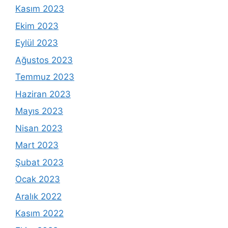
Kasım 2023
Ekim 2023
Eylül 2023
Ağustos 2023
Temmuz 2023
Haziran 2023
Mayıs 2023
Nisan 2023
Mart 2023
Şubat 2023
Ocak 2023
Aralık 2022
Kasım 2022