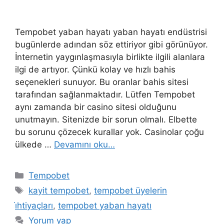
Tempobet yaban hayatı yaban hayatı endüstrisi
bugünlerde adından söz ettiriyor gibi görünüyor.
İnternetin yaygınlaşmasıyla birlikte ilgili alanlara
ilgi de artıyor. Çünkü kolay ve hızlı bahis
seçenekleri sunuyor. Bu oranlar bahis sitesi
tarafından sağlanmaktadır. Lütfen Tempobet
aynı zamanda bir casino sitesi olduğunu
unutmayın. Sitenizde bir sorun olmalı. Elbette
bu sorunu çözecek kurallar yok. Casinolar çoğu
ülkede …
Devamını oku…
Kategoriler
Tempobet
Etiketler
kayit tempobet
,
tempobet üyelerin
i̇htiyaçları
,
tempobet yaban hayatı
Yorum yap