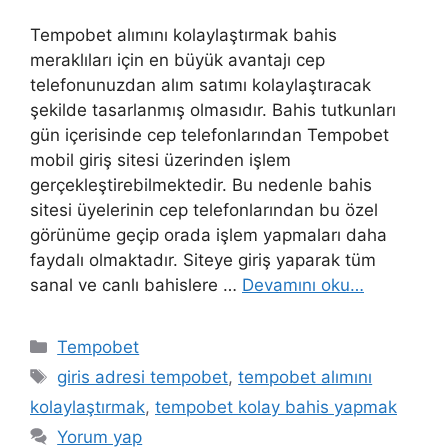
Tempobet alımını kolaylaştırmak bahis
meraklıları için en büyük avantajı cep
telefonunuzdan alım satımı kolaylaştıracak
şekilde tasarlanmış olmasıdır. Bahis tutkunları
gün içerisinde cep telefonlarından Tempobet
mobil giriş sitesi üzerinden işlem
gerçekleştirebilmektedir. Bu nedenle bahis
sitesi üyelerinin cep telefonlarından bu özel
görünüme geçip orada işlem yapmaları daha
faydalı olmaktadır. Siteye giriş yaparak tüm
sanal ve canlı bahislere …
Devamını oku…
Kategoriler
Tempobet
Etiketler
giris adresi tempobet
,
tempobet alımını
kolaylaştırmak
,
tempobet kolay bahis yapmak
Yorum yap