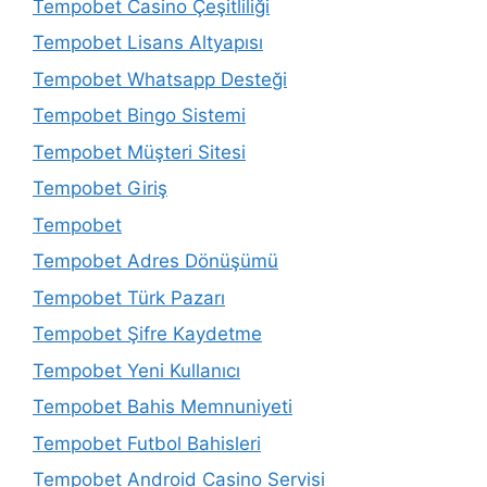
Tempobet Casino Çeşitliliği
Tempobet Lisans Altyapısı
Tempobet Whatsapp Desteği
Tempobet Bingo Sistemi
Tempobet Müşteri Sitesi
Tempobet Giriş
Tempobet
Tempobet Adres Dönüşümü
Tempobet Türk Pazarı
Tempobet Şifre Kaydetme
Tempobet Yeni Kullanıcı
Tempobet Bahis Memnuniyeti
Tempobet Futbol Bahisleri
Tempobet Android Casino Servisi