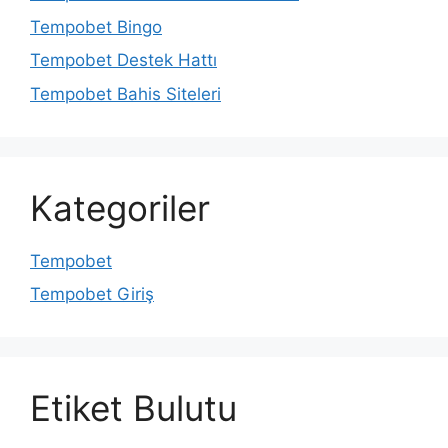
Tempobet Bingo
Tempobet Destek Hattı
Tempobet Bahis Siteleri
Kategoriler
Tempobet
Tempobet Giriş
Etiket Bulutu