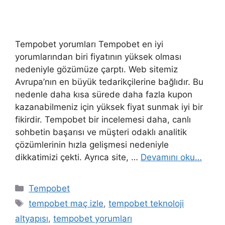
Tempobet yorumları Tempobet en iyi
yorumlarından biri fiyatının yüksek olması
nedeniyle gözümüze çarptı. Web sitemiz
Avrupa’nın en büyük tedarikçilerine bağlıdır. Bu
nedenle daha kısa sürede daha fazla kupon
kazanabilmeniz için yüksek fiyat sunmak iyi bir
fikirdir. Tempobet bir incelemesi daha, canlı
sohbetin başarısı ve müşteri odaklı analitik
çözümlerinin hızla gelişmesi nedeniyle
dikkatimizi çekti. Ayrıca site, …
Devamını oku…
Kategoriler
Tempobet
Etiketler
tempobet maç izle
,
tempobet teknoloji
altyapısı
,
tempobet yorumları