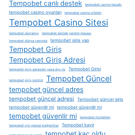
Tempobet canlı destek
tempobet casino hesabı
tempobet casino oyunları
tempobet casino siteleri
Tempobet Casino Sitesi
tempobet davranışı
tempobet destek yardım masası
tempobet giris yap
tempobet dünya çapında
Tempobet Giriş
Tempobet Giriş Adresi
Tempobet Girişi
tempobet giriş adresleri yasa dışı mı
Tempobet Güncel
tempobet giriş kontrol
tempobet güncel adres
tempobet güncel adresi
Tempobet güncel giriş
tempobet güvenilir mi
tempobet güvenilir mi
tempobet güvenlir mi
tempobet hizmetleri
Tempobet kayıt
tempobet i̇çin güncel bağlantılar
tempobet kaç oldu