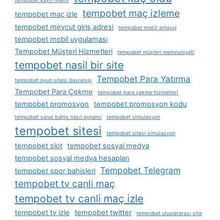
tempobet kayıt i̇şlemi
tempobet maç izleme
tempobet maç izle
tempobet mevcut giriş adresi
tempobet mobil anlayış
tempobet mobil uygulaması
Tempobet Müşteri Hizmetleri
tempobet müşteri memnuniyeti
tempobet nasil bir site
Tempobet Para Yatırma
tempobet oyun sitesi davranışı
Tempobet Para Çekme
tempobet para çekme hizmetleri
tempobet promosyon
tempobet promosyon kodu
tempobet sanal bahis nasıl oynanır
tempobet simulasyon
tempobet sitesi
tempobet sitesi simulasyon
tempobet slot
tempobet sosyal medya
tempobet sosyal medya hesapları
Tempobet Telegram
tempobet spor bahisleri
tempobet tv canli maç
tempobet tv canli maç izle
tempobet tv izle
tempobet twitter
tempobet uluslararası site