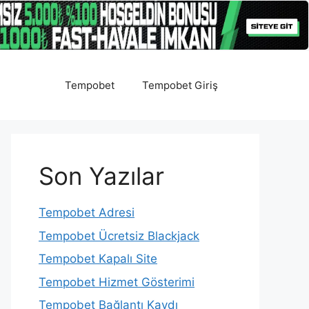
Tempobet
Tempobet Giriş
Son Yazılar
Tempobet Adresi
Tempobet Ücretsiz Blackjack
Tempobet Kapalı Site
Tempobet Hizmet Gösterimi
Tempobet Bağlantı Kaydı