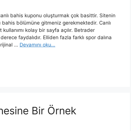
lı bahis kuponu oluşturmak çok basittir. Sitenin
nlı bahis bölümüne gitmeniz gerekmektedir. Canlı
 kullanımı kolay bir sayfa açılır. Betrader
derece faydalıdır. Elliden fazla farklı spor dalına
rijinal …
Devamını oku…
esine Bir Örnek