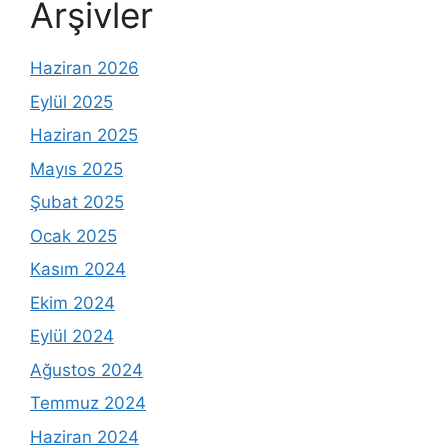
Arşivler
Haziran 2026
Eylül 2025
Haziran 2025
Mayıs 2025
Şubat 2025
Ocak 2025
Kasım 2024
Ekim 2024
Eylül 2024
Ağustos 2024
Temmuz 2024
Haziran 2024