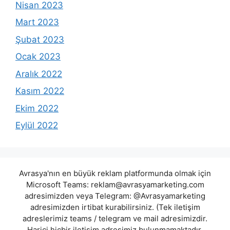
Nisan 2023
Mart 2023
Şubat 2023
Ocak 2023
Aralık 2022
Kasım 2022
Ekim 2022
Eylül 2022
Avrasya'nın en büyük reklam platformunda olmak için
Microsoft Teams:
reklam@avrasyamarketing.com
adresimizden veya Telegram: @Avrasyamarketing
adresimizden irtibat kurabilirsiniz. (Tek iletişim
adreslerimiz teams / telegram ve mail adresimizdir.
Harici hiçbir iletişim adresimiz bulunmamaktadır.