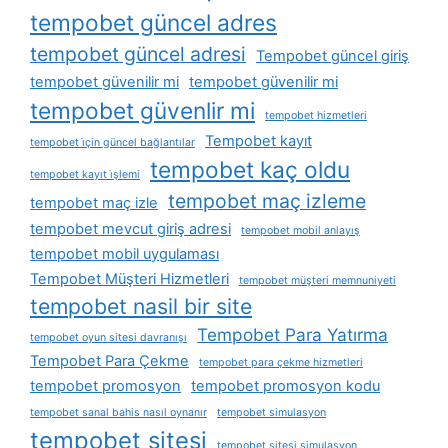
tempobet güncel adres
tempobet güncel adresi
Tempobet güncel giriş
tempobet güvenilir mi
tempobet güvenilir mi
tempobet güvenlir mi
tempobet hizmetleri
Tempobet kayıt
tempobet i̇çin güncel bağlantılar
tempobet kaç oldu
tempobet kayıt i̇şlemi
tempobet maç izleme
tempobet maç izle
tempobet mevcut giriş adresi
tempobet mobil anlayış
tempobet mobil uygulaması
Tempobet Müşteri Hizmetleri
tempobet müşteri memnuniyeti
tempobet nasil bir site
Tempobet Para Yatırma
tempobet oyun sitesi davranışı
Tempobet Para Çekme
tempobet para çekme hizmetleri
tempobet promosyon
tempobet promosyon kodu
tempobet sanal bahis nasıl oynanır
tempobet simulasyon
tempobet sitesi
tempobet sitesi simulasyon