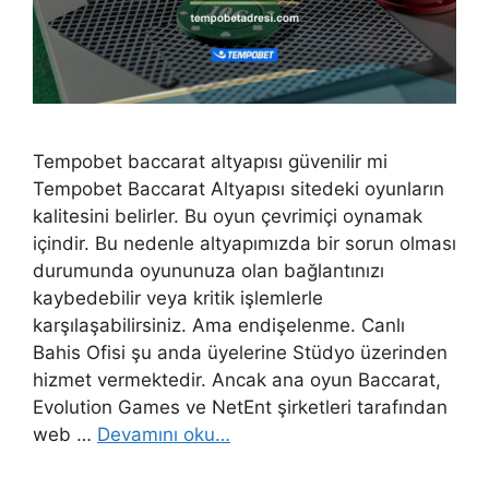
Tempobet baccarat altyapısı güvenilir mi
Tempobet Baccarat Altyapısı sitedeki oyunların
kalitesini belirler. Bu oyun çevrimiçi oynamak
içindir. Bu nedenle altyapımızda bir sorun olması
durumunda oyununuza olan bağlantınızı
kaybedebilir veya kritik işlemlerle
karşılaşabilirsiniz. Ama endişelenme. Canlı
Bahis Ofisi şu anda üyelerine Stüdyo üzerinden
hizmet vermektedir. Ancak ana oyun Baccarat,
Evolution Games ve NetEnt şirketleri tarafından
web …
Devamını oku…