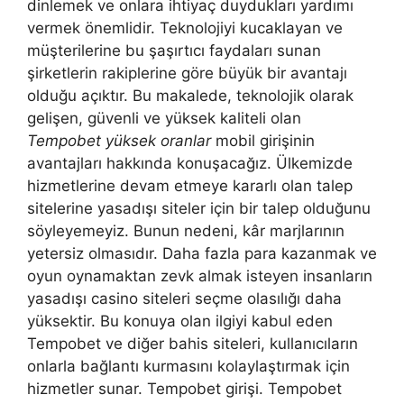
dinlemek ve onlara ihtiyaç duydukları yardımı
vermek önemlidir. Teknolojiyi kucaklayan ve
müşterilerine bu şaşırtıcı faydaları sunan
şirketlerin rakiplerine göre büyük bir avantajı
olduğu açıktır. Bu makalede, teknolojik olarak
gelişen, güvenli ve yüksek kaliteli olan
Tempobet yüksek oranlar
mobil girişinin
avantajları hakkında konuşacağız. Ülkemizde
hizmetlerine devam etmeye kararlı olan talep
sitelerine yasadışı siteler için bir talep olduğunu
söyleyemeyiz. Bunun nedeni, kâr marjlarının
yetersiz olmasıdır. Daha fazla para kazanmak ve
oyun oynamaktan zevk almak isteyen insanların
yasadışı casino siteleri seçme olasılığı daha
yüksektir. Bu konuya olan ilgiyi kabul eden
Tempobet ve diğer bahis siteleri, kullanıcıların
onlarla bağlantı kurmasını kolaylaştırmak için
hizmetler sunar. Tempobet girişi. Tempobet