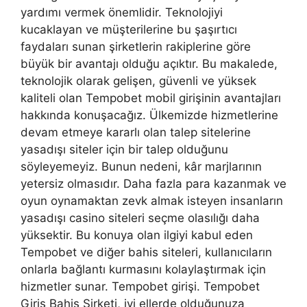
yardımı vermek önemlidir. Teknolojiyi
kucaklayan ve müşterilerine bu şaşırtıcı
faydaları sunan şirketlerin rakiplerine göre
büyük bir avantajı olduğu açıktır. Bu makalede,
teknolojik olarak gelişen, güvenli ve yüksek
kaliteli olan Tempobet mobil girişinin avantajları
hakkında konuşacağız. Ülkemizde hizmetlerine
devam etmeye kararlı olan talep sitelerine
yasadışı siteler için bir talep olduğunu
söyleyemeyiz. Bunun nedeni, kâr marjlarının
yetersiz olmasıdır. Daha fazla para kazanmak ve
oyun oynamaktan zevk almak isteyen insanların
yasadışı casino siteleri seçme olasılığı daha
yüksektir. Bu konuya olan ilgiyi kabul eden
Tempobet ve diğer bahis siteleri, kullanıcıların
onlarla bağlantı kurmasını kolaylaştırmak için
hizmetler sunar. Tempobet girişi. Tempobet
Giriş Bahis Şirketi, iyi ellerde olduğunuza