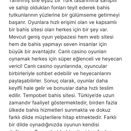
Tanınmış site eşsiz bir Türk tasarımına sahiptir
ve sahip oldukları fonları teyit ederek bahis
tutkunlarının yüzlerine bir gülümseme getirmeyi
başarır. Oyunlara hızlı erişimi olan ve kapsamlı
bir bahis sitesi olan herkes için bir şey var.
Mevcut geniş oyun yelpazesi hem web sitesi
hem de bahis yapmayı seven insanlar için
büyük bir avantajdır. Canlı casino oyunları
oynamak herkes için süper eğlenceli ve heyecan
verici! Canlı casino oyunlarında, oyuncular
birbirleriyle sohbet edebilir ve heyecanlarını
paylaşabilirler. Sonuç olarak, oyunlar daha
keyifli hale gelir ve bonuslar daha hızlı teslim
edilir. Tempobet bahis sitesi. Türkiye’de uzun
zamandır faaliyet göstermektedir, birden fazla
ülkede bahis hizmetleri sunmakta ve dokuz
farklı dilde müşterilere hitap etmektedir. Farklı
bir dilde oynadığınızda oyunun kendisi