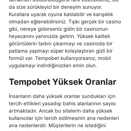
da size sürükleyici bir deneyim sunuyor.
Kurallara uyarak oyuna katılabilir ve karışıklık
olmadan eğlenebilirsiniz. Tıpkı gerçek bir casino
gibi, nereye giderseniz gidin bir casinonun
heyecanını yanınızda getirin. Yüksek kaliteli
görüntülerin tadını çıkarmayı ve casinoda bir
patlama yapmayı süper kolaylaştıran gizli bir
formül var. Tempobet kullanıyorsanız, mobil
uygulamayı indirdiğinizden emin olun.
Tempobet Yüksek Oranlar
İnsanların daha yüksek oranlar sundukları için
tercih ettikleri yasadışı bahis alanlarının sayısı
artmaktadır. Ancak bu sitelerin daha yüksek
kullanıcılar için tercih edilmesinin ana nedenleri
ana nedenlerdir. Müşterilerin ne istediğini