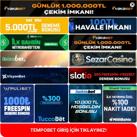
×
TEMPOBET GİRİŞ İÇİN TIKLAYINIZ!