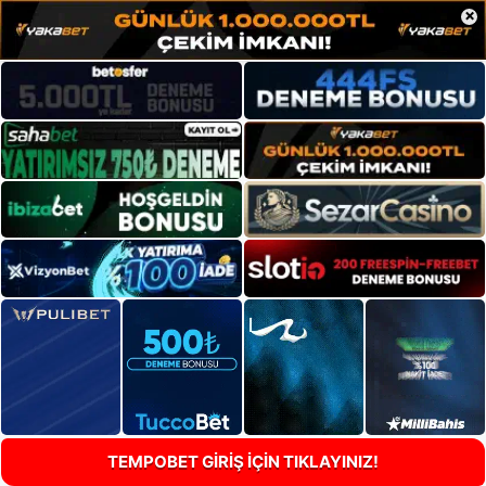
×
TEMPOBET GİRİŞ İÇİN TIKLAYINIZ!