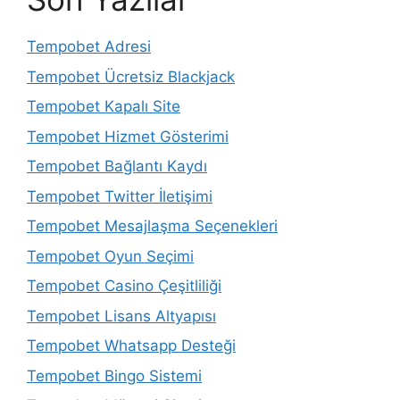
Tempobet Adresi
Tempobet Ücretsiz Blackjack
Tempobet Kapalı Site
Tempobet Hizmet Gösterimi
Tempobet Bağlantı Kaydı
Tempobet Twitter İletişimi
Tempobet Mesajlaşma Seçenekleri
Tempobet Oyun Seçimi
Tempobet Casino Çeşitliliği
Tempobet Lisans Altyapısı
Tempobet Whatsapp Desteği
Tempobet Bingo Sistemi