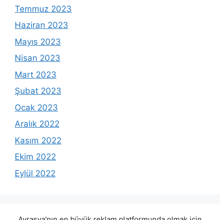
Temmuz 2023
Haziran 2023
Mayıs 2023
Nisan 2023
Mart 2023
Şubat 2023
Ocak 2023
Aralık 2022
Kasım 2022
Ekim 2022
Eylül 2022
Avrasya'nın en büyük reklam platformunda olmak için