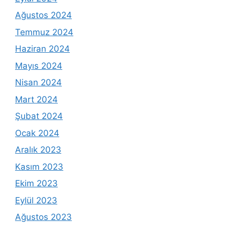
Ağustos 2024
Temmuz 2024
Haziran 2024
Mayıs 2024
Nisan 2024
Mart 2024
Şubat 2024
Ocak 2024
Aralık 2023
Kasım 2023
Ekim 2023
Eylül 2023
Ağustos 2023