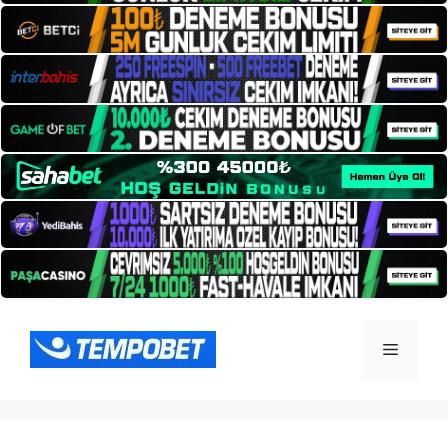
İçeriğe
atla
Menü