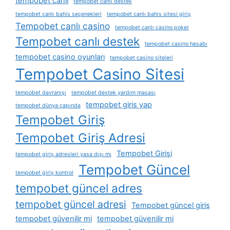
tempobet canli
tempobet canli destek
tempobet canlı bahis seçenekleri
tempobet canlı bahis sitesi giriş
Tempobet canlı casino
tempobet canlı casino poker
Tempobet canlı destek
tempobet casino hesabı
tempobet casino oyunları
tempobet casino siteleri
Tempobet Casino Sitesi
tempobet davranışı
tempobet destek yardım masası
tempobet giris yap
tempobet dünya çapında
Tempobet Giriş
Tempobet Giriş Adresi
Tempobet Girişi
tempobet giriş adresleri yasa dışı mı
Tempobet Güncel
tempobet giriş kontrol
tempobet güncel adres
tempobet güncel adresi
Tempobet güncel giriş
tempobet güvenilir mi
tempobet güvenilir mi