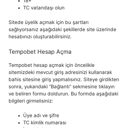
18+
TC vatandaşı olun
Sitede üyelik açmak için bu şartları
sağlıyorsanız aşağıdaki şekillerde site üzerinde
hesabınızı oluşturabilirsiniz.
Tempobet Hesap Açma
Tempobet hesap açmak için öncelikle
sitemizdeki mevcut giriş adresinizi kullanarak
bahis sitesine giriş yapmalısınız. Siteye girdikten
sonra, yukarıdaki “Bağlantı” sekmesine tıklayın
ve beliren formu doldurun. Bu formda aşağıdaki
bilgileri girmelisiniz:
Üye adı ve şifre
TC kimlik numarası