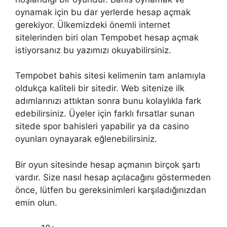
oynamak için bu dar yerlerde hesap açmak
gerekiyor. Ülkemizdeki önemli internet
sitelerinden biri olan Tempobet hesap açmak
istiyorsanız bu yazımızı okuyabilirsiniz.
Tempobet bahis sitesi kelimenin tam anlamıyla
oldukça kaliteli bir sitedir. Web sitenize ilk
adımlarınızı attıktan sonra bunu kolaylıkla fark
edebilirsiniz. Üyeler için farklı fırsatlar sunan
sitede spor bahisleri yapabilir ya da casino
oyunları oynayarak eğlenebilirsiniz.
Bir oyun sitesinde hesap açmanın birçok şartı
vardır. Size nasıl hesap açılacağını göstermeden
önce, lütfen bu gereksinimleri karşıladığınızdan
emin olun.