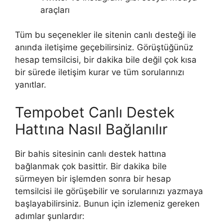
araçları
Tüm bu seçenekler ile sitenin canlı desteği ile
anında iletişime geçebilirsiniz. Görüştüğünüz
hesap temsilcisi, bir dakika bile değil çok kısa
bir sürede iletişim kurar ve tüm sorularınızı
yanıtlar.
Tempobet Canlı Destek
Hattına Nasıl Bağlanılır
Bir bahis sitesinin canlı destek hattına
bağlanmak çok basittir. Bir dakika bile
sürmeyen bir işlemden sonra bir hesap
temsilcisi ile görüşebilir ve sorularınızı yazmaya
başlayabilirsiniz. Bunun için izlemeniz gereken
adımlar şunlardır: