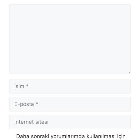
Yorum
İsim
E-
posta
İnternet
sitesi
Daha sonraki yorumlarımda kullanılması için