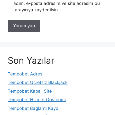
adım, e-posta adresim ve site adresim bu
tarayıcıya kaydedilsin.
Son Yazılar
Tempobet Adresi
Tempobet Ücretsiz Blackjack
Tempobet Kapalı Site
Tempobet Hizmet Gösterimi
Tempobet Bağlantı Kaydı