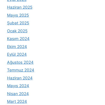
Haziran 2025
Mayıs 2025
Şubat 2025
Ocak 2025
Kasım 2024
Ekim 2024
Eylül 2024
Ağustos 2024
Temmuz 2024
Haziran 2024
Mayıs 2024
Nisan 2024
Mart 2024