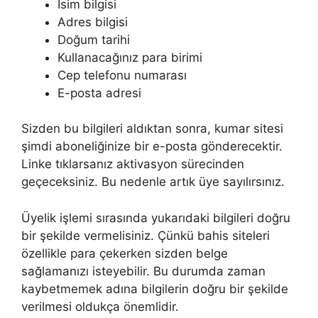
İsim bilgisi
Adres bilgisi
Doğum tarihi
Kullanacağınız para birimi
Cep telefonu numarası
E-posta adresi
Sizden bu bilgileri aldıktan sonra, kumar sitesi
şimdi aboneliğinize bir e-posta gönderecektir.
Linke tıklarsanız aktivasyon sürecinden
geçeceksiniz. Bu nedenle artık üye sayılırsınız.
Üyelik işlemi sırasında yukarıdaki bilgileri doğru
bir şekilde vermelisiniz. Çünkü bahis siteleri
özellikle para çekerken sizden belge
sağlamanızı isteyebilir. Bu durumda zaman
kaybetmemek adına bilgilerin doğru bir şekilde
verilmesi oldukça önemlidir.