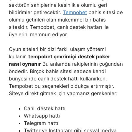
sektörün sahiplerine kesinlikle olumlu geri
bildirimler getirecektir.
Tempobet
bahis sitesi de
olumlu getirileri olan mükemmel bir bahis
sitesidir. Tempobet, canlı destek hatları ile
üyelerini memnun ediyor.
Oyun siteleri bir dizi farklı ulaşım yöntemi
kullanır.
tempobet çevrimiçi destek poker
nasıl oynanır
Bu anlamda rakiplerinin çoğundan
öndedir. Birçok bahis sitesi sadece kendi
bünyesinde canlı destek hattı kullanırken,
Tempobet bu seçenekleri oldukça artırmıştır.
Siteye direkt gitmek için yapmanız gerekenler:
Canlı destek hattı
Whatsapp hattı
Telegram hattı
Twitter ve Instagram gibi sosyal medya