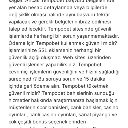
sağlar. Ancak Tempobet başvuru belgelerinde
yer alan hesap detaylarında veya bilgilerde
değişiklik olması halinde aynı başvuru tekrar
yapılacak ve gerekli belgelerin ibraz edilmesi
talep edilecektir. Tempobet sitesinde güvenli
işlemlerde herhangi bir sorun yaşanmamaktadır.
Ödeme için Tempobet kullanmak güvenli midir?
İşlemlerinize SSL eklerseniz herhangi bir
güvenlik açığı oluşmaz. Web sitesi üzerinden
güvenli işlemler yapabilirsiniz. Tempobet
çevrimiçi işlemlerin güvenliğini ve hızını sağladığı
süreç nedir? Bu soruyu sorun ve 15 dakika
içinde geri ödeme alın. Tempobet tüketmek
güvenli midir? Tempobet bahislerinin sunduğu
hizmetler hakkında araştırmanıza başlamak için
müşterilerin spor bahisleri, canlı bahisler, casino
oyunları, canlı casino oyunları, sanal piyango ve
çok çeşitli bonus seçeneklerinden