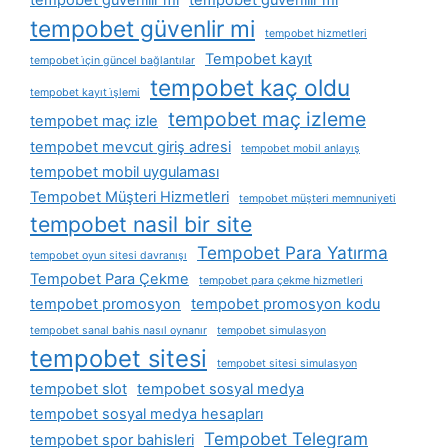
tempobet güvenilir mi
tempobet güvenilir mi
tempobet güvenlir mi
tempobet hizmetleri
Tempobet kayıt
tempobet i̇çin güncel bağlantılar
tempobet kaç oldu
tempobet kayıt i̇şlemi
tempobet maç izleme
tempobet maç izle
tempobet mevcut giriş adresi
tempobet mobil anlayış
tempobet mobil uygulaması
Tempobet Müşteri Hizmetleri
tempobet müşteri memnuniyeti
tempobet nasil bir site
Tempobet Para Yatırma
tempobet oyun sitesi davranışı
Tempobet Para Çekme
tempobet para çekme hizmetleri
tempobet promosyon
tempobet promosyon kodu
tempobet sanal bahis nasıl oynanır
tempobet simulasyon
tempobet sitesi
tempobet sitesi simulasyon
tempobet slot
tempobet sosyal medya
tempobet sosyal medya hesapları
Tempobet Telegram
tempobet spor bahisleri