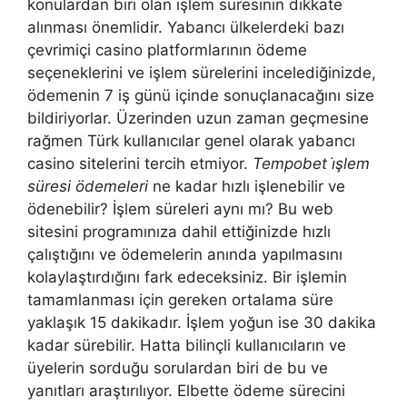
konulardan biri olan işlem süresinin dikkate
alınması önemlidir. Yabancı ülkelerdeki bazı
çevrimiçi casino platformlarının ödeme
seçeneklerini ve işlem sürelerini incelediğinizde,
ödemenin 7 iş günü içinde sonuçlanacağını size
bildiriyorlar. Üzerinden uzun zaman geçmesine
rağmen Türk kullanıcılar genel olarak yabancı
casino sitelerini tercih etmiyor.
Tempobet i̇şlem
süresi ödemeleri
ne kadar hızlı işlenebilir ve
ödenebilir? İşlem süreleri aynı mı? Bu web
sitesini programınıza dahil ettiğinizde hızlı
çalıştığını ve ödemelerin anında yapılmasını
kolaylaştırdığını fark edeceksiniz. Bir işlemin
tamamlanması için gereken ortalama süre
yaklaşık 15 dakikadır. İşlem yoğun ise 30 dakika
kadar sürebilir. Hatta bilinçli kullanıcıların ve
üyelerin sorduğu sorulardan biri de bu ve
yanıtları araştırılıyor. Elbette ödeme sürecini