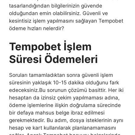
tasarlandığından bilgilerinizin güvende
olduğundan emin olabilirsiniz. Güvenli ve
kesintisiz işlem yapılmasını sağlayan Tempobet
ödeme hızları nelerdir?
Tempobet İşlem
Süresi Ödemeleri
Soruları tamamladıktan sonra güvenli işlem
süresinin yaklaşık 10-15 dakika olduğunu fark
edeceksiniz.Bu sorunun çözümü basittir. Her iki
hesaptan da izinsiz çekim yapılmaması adına,
ödeme işlemlerine ilişkin doğrulama sürecinde
bir defaya mahsus belge ibraz edilmesi
gerekmektedir. Bu adım, dosya isteklerinin aynı
hesap ve kart kullanılarak planlanamamasını