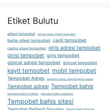
Etiket Bulutu
adresi tempobet
altyapı bahis şirketi tempobet
canli tempobet
bahis sitesi tempobet
giris adresi tempobet
casino sitesi tempobet
girisi tempobet
giris tempobet
güncel adresi tempobet
güncel tempobet
kayit tempobet
mobil tempobet
Tempobet Adres
tempobet adres değişikliğinin nedeni
Tempobet bahis
Tempobet adresi
tempobet bahis fırsatları
tempobet bahis platformu
Tempobet bahis sitesi
Tempobet Bağlantı Sorunları
tempobet bonus