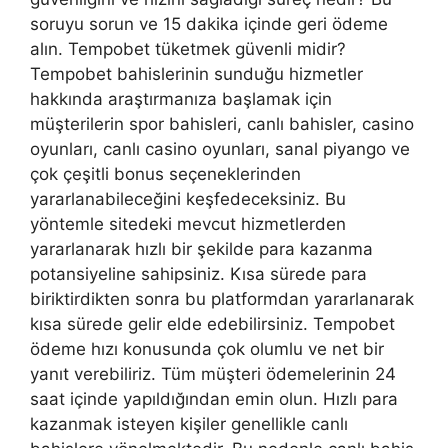
soruyu sorun ve 15 dakika içinde geri ödeme
alın. Tempobet tüketmek güvenli midir?
Tempobet bahislerinin sunduğu hizmetler
hakkında araştırmanıza başlamak için
müşterilerin spor bahisleri, canlı bahisler, casino
oyunları, canlı casino oyunları, sanal piyango ve
çok çeşitli bonus seçeneklerinden
yararlanabileceğini keşfedeceksiniz. Bu
yöntemle sitedeki mevcut hizmetlerden
yararlanarak hızlı bir şekilde para kazanma
potansiyeline sahipsiniz. Kısa sürede para
biriktirdikten sonra bu platformdan yararlanarak
kısa sürede gelir elde edebilirsiniz. Tempobet
ödeme hızı konusunda çok olumlu ve net bir
yanıt verebiliriz. Tüm müşteri ödemelerinin 24
saat içinde yapıldığından emin olun. Hızlı para
kazanmak isteyen kişiler genellikle canlı