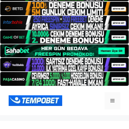
İçeriğe
atla
Menü