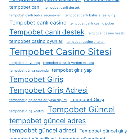
tempobet canli
tempobet canli destek
tempobet canlı bahis seçenekleri
tempobet canlı bahis sitesi giriş
Tempobet canlı casino
tempobet canlı casino poker
Tempobet canlı destek
tempobet casino hesabı
tempobet casino oyunları
tempobet casino siteleri
Tempobet Casino Sitesi
tempobet davranışı
tempobet destek yardım masası
tempobet giris yap
tempobet dünya çapında
Tempobet Giriş
Tempobet Giriş Adresi
Tempobet Girişi
tempobet giriş adresleri yasa dışı mı
Tempobet Güncel
tempobet giriş kontrol
tempobet güncel adres
tempobet güncel adresi
Tempobet güncel giriş