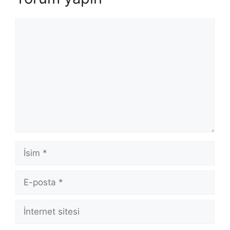
Yorum
İsim
E-
posta
İnternet
sitesi