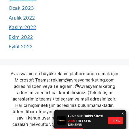
Ocak 2023
Aralık 2022
Kasım 2022
Ekim 2022
Eylül 2022
Avrasya'nın en büyük reklam platformunda olmak için
Microsoft Teams:
reklam@avrasyamarketing.com
adresimizden veya Telegram: @Avrasyamarketing
adresimizden irtibat kurabilirsiniz. (Tek iletişim
adreslerimiz teams / telegram ve mail adresimizdir.
Harici hiçbir iletişim adresimiz bulunmamaktadır.
Lütfen itibar etmeyiniz.) Türkiye yasalarına göre 7258
sayılı kanun uyarınca yasa dışı bahis oynamanın
cezaları mevcuttur. Şu an bulunduğunuz site hiç bir