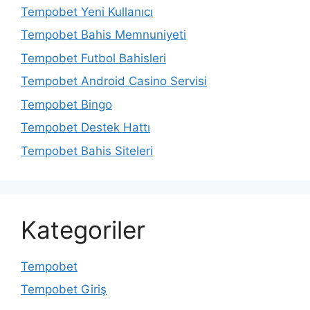
Tempobet Yeni Kullanıcı
Tempobet Bahis Memnuniyeti
Tempobet Futbol Bahisleri
Tempobet Android Casino Servisi
Tempobet Bingo
Tempobet Destek Hattı
Tempobet Bahis Siteleri
Kategoriler
Tempobet
Tempobet Giriş