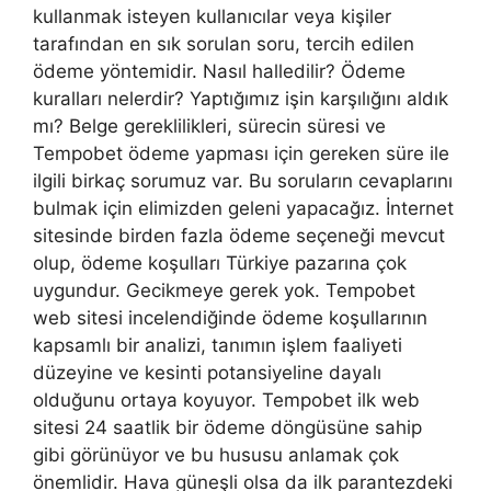
kullanmak isteyen kullanıcılar veya kişiler
tarafından en sık sorulan soru, tercih edilen
ödeme yöntemidir. Nasıl halledilir? Ödeme
kuralları nelerdir? Yaptığımız işin karşılığını aldık
mı? Belge gereklilikleri, sürecin süresi ve
Tempobet ödeme yapması için gereken süre ile
ilgili birkaç sorumuz var. Bu soruların cevaplarını
bulmak için elimizden geleni yapacağız. İnternet
sitesinde birden fazla ödeme seçeneği mevcut
olup, ödeme koşulları Türkiye pazarına çok
uygundur. Gecikmeye gerek yok. Tempobet
web sitesi incelendiğinde ödeme koşullarının
kapsamlı bir analizi, tanımın işlem faaliyeti
düzeyine ve kesinti potansiyeline dayalı
olduğunu ortaya koyuyor. Tempobet ilk web
sitesi 24 saatlik bir ödeme döngüsüne sahip
gibi görünüyor ve bu hususu anlamak çok
önemlidir. Hava güneşli olsa da ilk parantezdeki