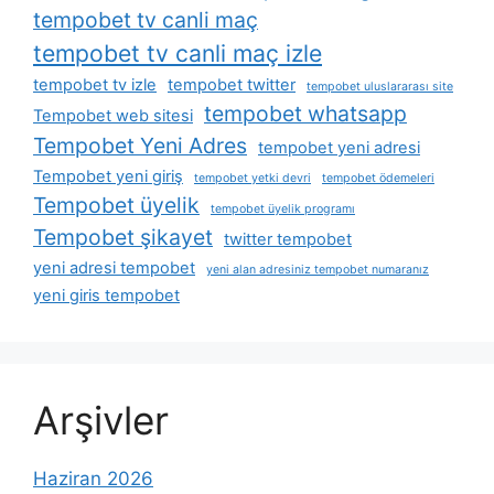
tempobet tv canli maç
tempobet tv canli maç izle
tempobet tv izle
tempobet twitter
tempobet uluslararası site
tempobet whatsapp
Tempobet web sitesi
Tempobet Yeni Adres
tempobet yeni adresi
Tempobet yeni giriş
tempobet yetki devri
tempobet ödemeleri
Tempobet üyelik
tempobet üyelik programı
Tempobet şikayet
twitter tempobet
yeni adresi tempobet
yeni alan adresiniz tempobet numaranız
yeni giris tempobet
Arşivler
Haziran 2026