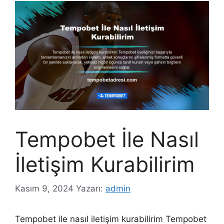
Tempobet İle Nasıl
İletişim Kurabilirim
Kasım 9, 2024
Yazarı:
admin
Tempobet ile nasıl iletişim kurabilirim Tempobet