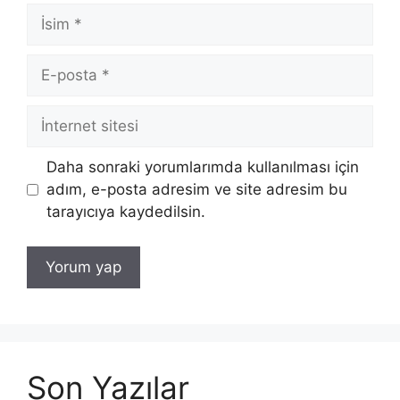
İsim
E-
posta
İnternet
sitesi
Daha sonraki yorumlarımda kullanılması için
adım, e-posta adresim ve site adresim bu
tarayıcıya kaydedilsin.
Son Yazılar