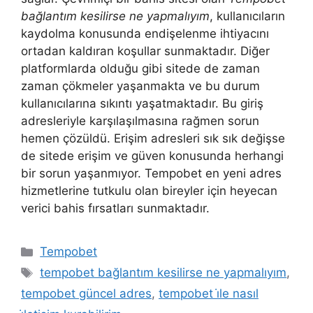
bağlantım kesilirse ne yapmalıyım
, kullanıcıların
kaydolma konusunda endişelenme ihtiyacını
ortadan kaldıran koşullar sunmaktadır. Diğer
platformlarda olduğu gibi sitede de zaman
zaman çökmeler yaşanmakta ve bu durum
kullanıcılarına sıkıntı yaşatmaktadır. Bu giriş
adresleriyle karşılaşılmasına rağmen sorun
hemen çözüldü. Erişim adresleri sık sık değişse
de sitede erişim ve güven konusunda herhangi
bir sorun yaşanmıyor. Tempobet en yeni adres
hizmetlerine tutkulu olan bireyler için heyecan
verici bahis fırsatları sunmaktadır.
Kategoriler
Tempobet
Etiketler
tempobet bağlantım kesilirse ne yapmalıyım
,
tempobet güncel adres
,
tempobet i̇le nasıl