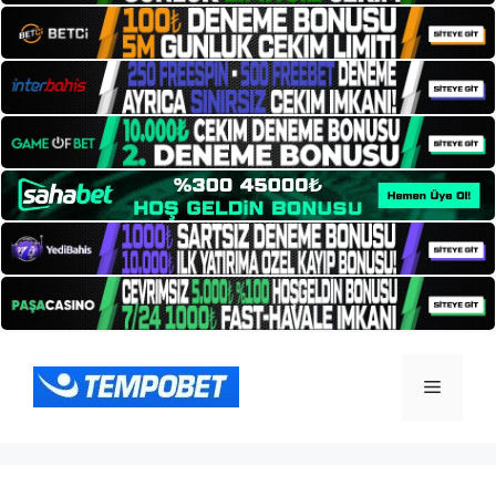
İçeriğe
atla
Menü