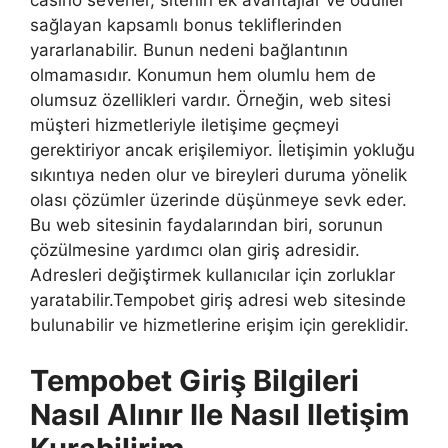
casino severler, sitenin ek avantajlar ve ödüller
sağlayan kapsamlı bonus tekliflerinden
yararlanabilir. Bunun nedeni bağlantının
olmamasıdır. Konumun hem olumlu hem de
olumsuz özellikleri vardır. Örneğin, web sitesi
müşteri hizmetleriyle iletişime geçmeyi
gerektiriyor ancak erişilemiyor. İletişimin yokluğu
sıkıntıya neden olur ve bireyleri duruma yönelik
olası çözümler üzerinde düşünmeye sevk eder.
Bu web sitesinin faydalarından biri, sorunun
çözülmesine yardımcı olan giriş adresidir.
Adresleri değiştirmek kullanıcılar için zorluklar
yaratabilir.Tempobet giriş adresi web sitesinde
bulunabilir ve hizmetlerine erişim için gereklidir.
Tempobet Giriş Bilgileri
Nasıl Alınır Ile Nasıl Iletişim