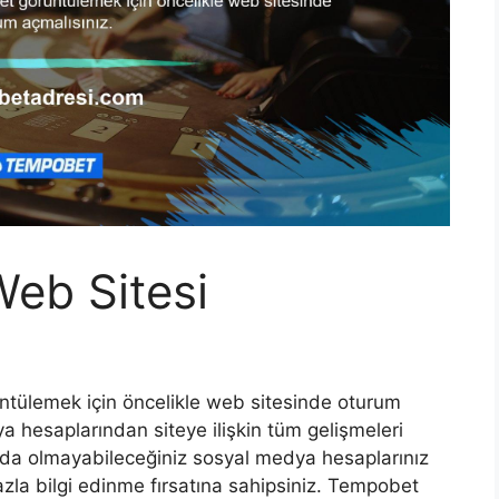
eb Sitesi
tülemek için öncelikle web sitesinde oturum
ya hesaplarından siteye ilişkin tüm gelişmeleri
rkında olmayabileceğiniz sosyal medya hesaplarınız
fazla bilgi edinme fırsatına sahipsiniz. Tempobet