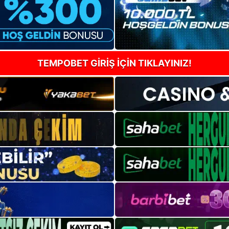
TEMPOBET GİRİŞ İÇİN TIKLAYINIZ!