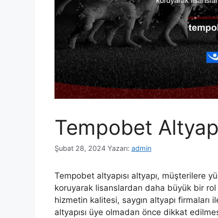
Tempobet Altyap
Şubat 28, 2024
Yazarı:
admin
Tempobet altyapısı altyapı, müşterilere yüks
koruyarak lisanslardan daha büyük bir rol 
hizmetin kalitesi, saygın altyapı firmaları ile
altyapısı üye olmadan önce dikkat edilmes