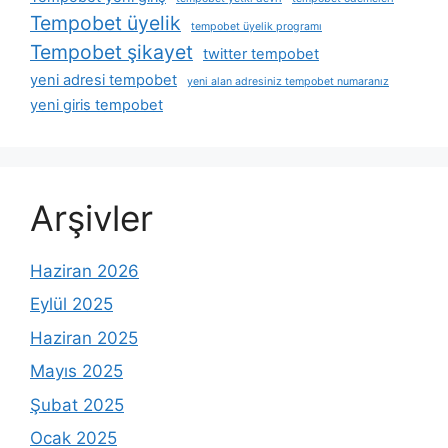
Tempobet üyelik
tempobet üyelik programı
Tempobet şikayet
twitter tempobet
yeni adresi tempobet
yeni alan adresiniz tempobet numaranız
yeni giris tempobet
Arşivler
Haziran 2026
Eylül 2025
Haziran 2025
Mayıs 2025
Şubat 2025
Ocak 2025