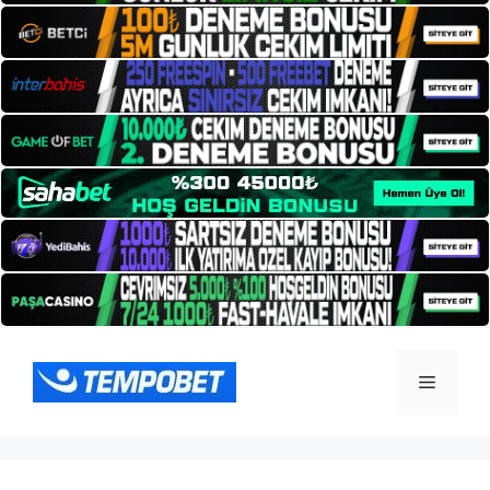
İçeriğe
atla
Menü