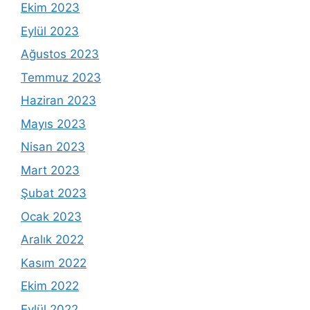
Ekim 2023
Eylül 2023
Ağustos 2023
Temmuz 2023
Haziran 2023
Mayıs 2023
Nisan 2023
Mart 2023
Şubat 2023
Ocak 2023
Aralık 2022
Kasım 2022
Ekim 2022
Eylül 2022