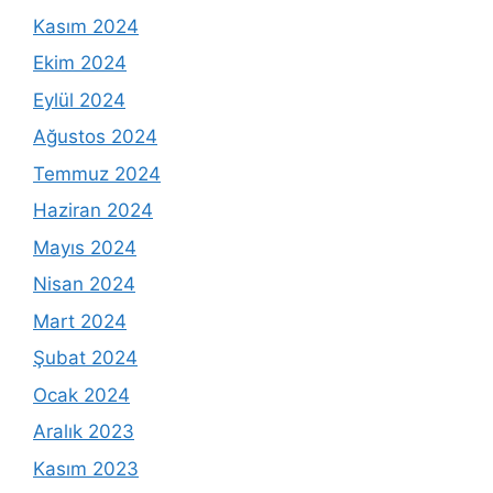
Kasım 2024
Ekim 2024
Eylül 2024
Ağustos 2024
Temmuz 2024
Haziran 2024
Mayıs 2024
Nisan 2024
Mart 2024
Şubat 2024
Ocak 2024
Aralık 2023
Kasım 2023