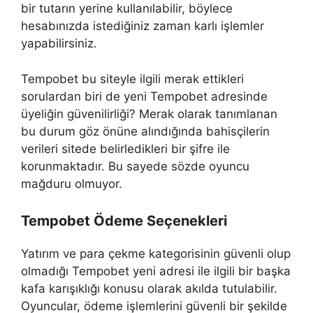
bir tutarın yerine kullanılabilir, böylece
hesabınızda istediğiniz zaman karlı işlemler
yapabilirsiniz.
Tempobet bu siteyle ilgili merak ettikleri
sorulardan biri de yeni Tempobet adresinde
üyeliğin güvenilirliği? Merak olarak tanımlanan
bu durum göz önüne alındığında bahisçilerin
verileri sitede belirledikleri bir şifre ile
korunmaktadır. Bu sayede sözde oyuncu
mağduru olmuyor.
Tempobet Ödeme Seçenekleri
Yatırım ve para çekme kategorisinin güvenli olup
olmadığı Tempobet yeni adresi ile ilgili bir başka
kafa karışıklığı konusu olarak akılda tutulabilir.
Oyuncular, ödeme işlemlerini güvenli bir şekilde