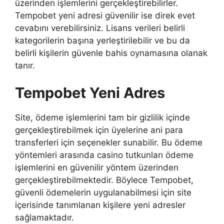
üzerinden işlemlerini gerçekleştirebilirler.
Tempobet yeni adresi güvenilir ise direk evet
cevabını verebilirsiniz. Lisans verileri belirli
kategorilerin başına yerleştirilebilir ve bu da
belirli kişilerin güvenle bahis oynamasına olanak
tanır.
Tempobet Yeni Adres
Site, ödeme işlemlerini tam bir gizlilik içinde
gerçekleştirebilmek için üyelerine ani para
transferleri için seçenekler sunabilir. Bu ödeme
yöntemleri arasında casino tutkunları ödeme
işlemlerini en güvenilir yöntem üzerinden
gerçekleştirebilmektedir. Böylece Tempobet,
güvenli ödemelerin uygulanabilmesi için site
içerisinde tanımlanan kişilere yeni adresler
sağlamaktadır.