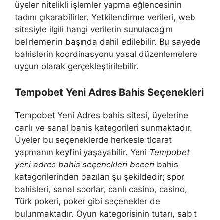
üyeler nitelikli işlemler yapma eğlencesinin
tadını çıkarabilirler. Yetkilendirme verileri, web
sitesiyle ilgili hangi verilerin sunulacağını
belirlemenin başında dahil edilebilir. Bu sayede
bahislerin koordinasyonu yasal düzenlemelere
uygun olarak gerçekleştirilebilir.
Tempobet Yeni Adres Bahis Seçenekleri
Tempobet Yeni Adres bahis sitesi, üyelerine
canlı ve sanal bahis kategorileri sunmaktadır.
Üyeler bu seçeneklerde herkesle ticaret
yapmanın keyfini yaşayabilir. Yeni
Tempobet
yeni adres bahis seçenekleri beceri
bahis
kategorilerinden bazıları şu şekildedir; spor
bahisleri, sanal sporlar, canlı casino, casino,
Türk pokeri, poker gibi seçenekler de
bulunmaktadır. Oyun kategorisinin tutarı, sabit