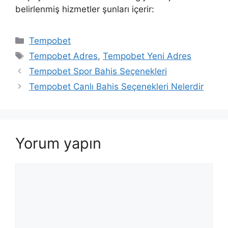
belirlenmiş hizmetler şunları içerir:
Kategoriler
Tempobet
Etiketler
Tempobet Adres
,
Tempobet Yeni Adres
Yazı
Tempobet Spor Bahis Seçenekleri
dolaşımı
Tempobet Canlı Bahis Seçenekleri Nelerdir
Yorum yapın
Yorum