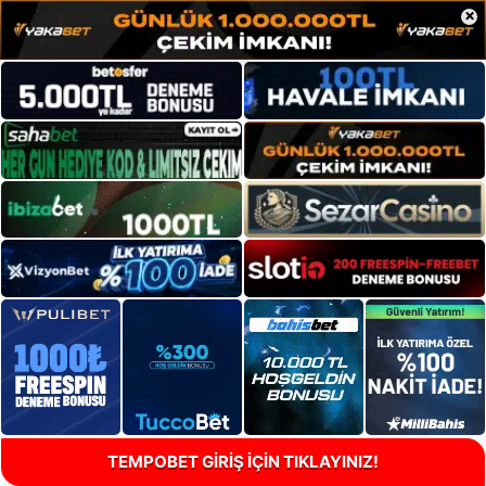
×
TEMPOBET GİRİŞ İÇİN TIKLAYINIZ!