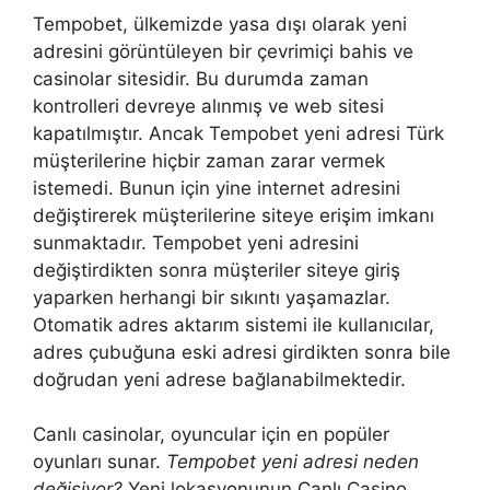
Tempobet, ülkemizde yasa dışı olarak yeni
adresini görüntüleyen bir çevrimiçi bahis ve
casinolar sitesidir. Bu durumda zaman
kontrolleri devreye alınmış ve web sitesi
kapatılmıştır. Ancak Tempobet yeni adresi Türk
müşterilerine hiçbir zaman zarar vermek
istemedi. Bunun için yine internet adresini
değiştirerek müşterilerine siteye erişim imkanı
sunmaktadır. Tempobet yeni adresini
değiştirdikten sonra müşteriler siteye giriş
yaparken herhangi bir sıkıntı yaşamazlar.
Otomatik adres aktarım sistemi ile kullanıcılar,
adres çubuğuna eski adresi girdikten sonra bile
doğrudan yeni adrese bağlanabilmektedir.
Canlı casinolar, oyuncular için en popüler
oyunları sunar.
Tempobet yeni adresi neden
değişiyor?
Yeni lokasyonunun Canlı Casino