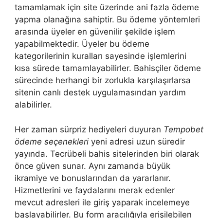
tamamlamak için site üzerinde ani fazla ödeme
yapma olanağına sahiptir. Bu ödeme yöntemleri
arasında üyeler en güvenilir şekilde işlem
yapabilmektedir. Üyeler bu ödeme
kategorilerinin kuralları sayesinde işlemlerini
kısa sürede tamamlayabilirler. Bahisçiler ödeme
sürecinde herhangi bir zorlukla karşılaşırlarsa
sitenin canlı destek uygulamasından yardım
alabilirler.
Her zaman sürpriz hediyeleri duyuran
Tempobet
ödeme seçenekleri
yeni adresi uzun süredir
yayında. Tecrübeli bahis sitelerinden biri olarak
önce güven sunar. Aynı zamanda büyük
ikramiye ve bonuslarından da yararlanır.
Hizmetlerini ve faydalarını merak edenler
mevcut adresleri ile giriş yaparak incelemeye
başlayabilirler. Bu form aracılığıyla erişilebilen