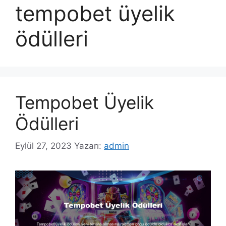
tempobet üyelik
ödülleri
Tempobet Üyelik
Ödülleri
Eylül 27, 2023
Yazarı:
admin