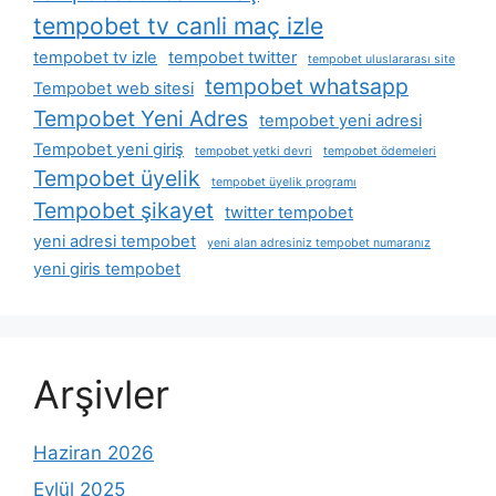
tempobet tv canli maç izle
tempobet tv izle
tempobet twitter
tempobet uluslararası site
tempobet whatsapp
Tempobet web sitesi
Tempobet Yeni Adres
tempobet yeni adresi
Tempobet yeni giriş
tempobet yetki devri
tempobet ödemeleri
Tempobet üyelik
tempobet üyelik programı
Tempobet şikayet
twitter tempobet
yeni adresi tempobet
yeni alan adresiniz tempobet numaranız
yeni giris tempobet
Arşivler
Haziran 2026
Eylül 2025