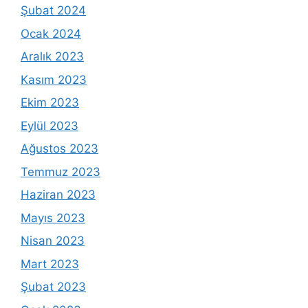
Şubat 2024
Ocak 2024
Aralık 2023
Kasım 2023
Ekim 2023
Eylül 2023
Ağustos 2023
Temmuz 2023
Haziran 2023
Mayıs 2023
Nisan 2023
Mart 2023
Şubat 2023