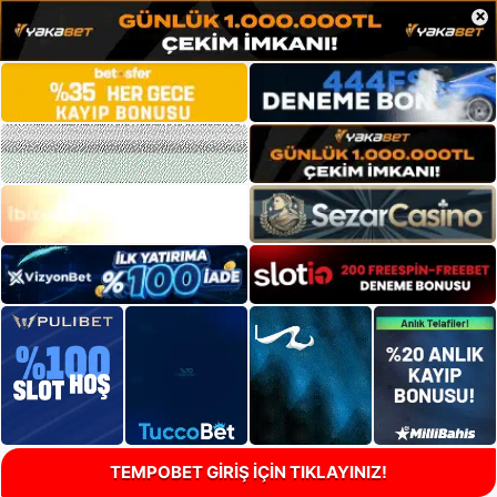
×
TEMPOBET GİRİŞ İÇİN TIKLAYINIZ!