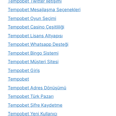
Tempobet Twitter İletişimi
Tempobet Mesajlaşma Seçenekleri
Tempobet Oyun Seçimi
Tempobet Casino Çeşitliliği
Tempobet Lisans Altyapısı
Tempobet Whatsapp Desteği
Tempobet Bingo Sistemi
Tempobet Müşteri Sitesi
Tempobet Giriş
Tempobet
Tempobet Adres Dönüşümü
Tempobet Türk Pazarı
Tempobet Şifre Kaydetme
Tempobet Yeni Kullanıcı