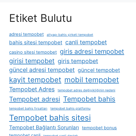
Etiket Bulutu
adresi tempobet
altyapı bahis şirketi tempobet
canli tempobet
bahis sitesi tempobet
giris adresi tempobet
casino sitesi tempobet
girisi tempobet
giris tempobet
güncel adresi tempobet
güncel tempobet
kayit tempobet
mobil tempobet
Tempobet Adres
tempobet adres değişikliğinin nedeni
Tempobet bahis
Tempobet adresi
tempobet bahis fırsatları
tempobet bahis platformu
Tempobet bahis sitesi
Tempobet Bağlantı Sorunları
tempobet bonus
tempobet canli
tempobet canli destek