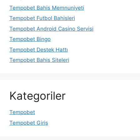
Tempobet Bahis Memnuniyeti
Tempobet Futbol Bahisleri
Tempobet Android Casino Servisi
Tempobet Bingo
Tempobet Destek Hattı
Tempobet Bahis Siteleri
Kategoriler
Tempobet
Tempobet Giriş