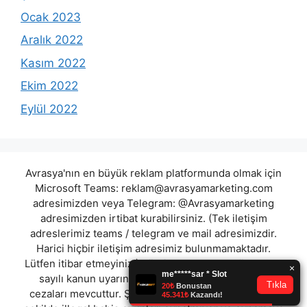
Ocak 2023
Aralık 2022
Kasım 2022
Ekim 2022
Eylül 2022
Avrasya'nın en büyük reklam platformunda olmak için
Microsoft Teams:
reklam@avrasyamarketing.com
adresimizden veya Telegram: @Avrasyamarketing
adresimizden irtibat kurabilirsiniz. (Tek iletişim
adreslerimiz teams / telegram ve mail adresimizdir.
Harici hiçbir iletişim adresimiz bulunmamaktadır.
Lütfen itibar etmeyiniz.) Türkiye yasalarına göre 7258
sayılı kanun uyarınca yasa dışı bahis oynamanın
cezaları mevcuttur. Şu an bulunduğunuz site hiç bir