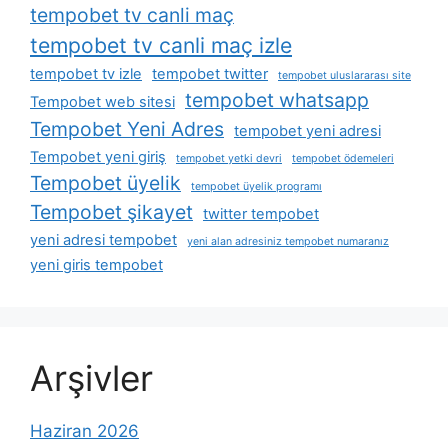
tempobet tv canli maç
tempobet tv canli maç izle
tempobet tv izle
tempobet twitter
tempobet uluslararası site
tempobet whatsapp
Tempobet web sitesi
Tempobet Yeni Adres
tempobet yeni adresi
Tempobet yeni giriş
tempobet yetki devri
tempobet ödemeleri
Tempobet üyelik
tempobet üyelik programı
Tempobet şikayet
twitter tempobet
yeni adresi tempobet
yeni alan adresiniz tempobet numaranız
yeni giris tempobet
Arşivler
Haziran 2026