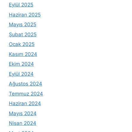
Eylül 2025
Haziran 2025
Mayıs 2025
Şubat 2025
Ocak 2025
Kasım 2024
Ekim 2024
Eylül 2024
Ağustos 2024
Temmuz 2024
Haziran 2024
Mayıs 2024
Nisan 2024