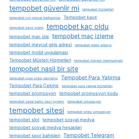
tempobet güvenlir mi
tempobet hizmetleri
Tempobet kayıt
tempobet i̇çin güncel bağlantılar
tempobet kaç oldu
tempobet kayıt i̇şlemi
tempobet maç izleme
tempobet maç izle
tempobet mevcut giriş adresi
tempobet mobil anlayış
tempobet mobil uygulaması
Tempobet Müşteri Hizmetleri
tempobet müşteri memnuniyeti
tempobet nasil bir site
Tempobet Para Yatırma
tempobet oyun sitesi davranışı
Tempobet Para Çekme
tempobet para çekme hizmetleri
tempobet promosyon
tempobet promosyon kodu
tempobet sanal bahis nasıl oynanır
tempobet simulasyon
tempobet sitesi
tempobet sitesi simulasyon
tempobet slot
tempobet sosyal medya
tempobet sosyal medya hesapları
Tempobet Telegram
tempobet spor bahisleri