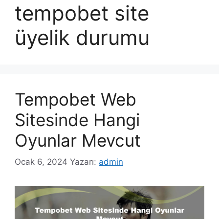
tempobet site
üyelik durumu
Tempobet Web
Sitesinde Hangi
Oyunlar Mevcut
Ocak 6, 2024
Yazarı:
admin