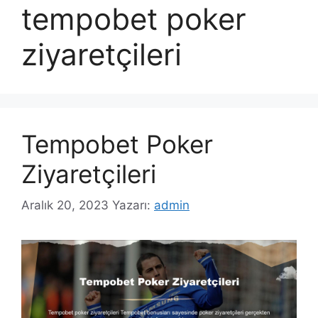
tempobet poker
ziyaretçileri
Tempobet Poker
Ziyaretçileri
Aralık 20, 2023
Yazarı:
admin