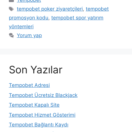
Tempobet
Etiketler
tempobet poker ziyaretçileri
,
tempobet
promosyon kodu
,
tempobet spor yatırım
yöntemleri
Yorum yap
Son Yazılar
Tempobet Adresi
Tempobet Ücretsiz Blackjack
Tempobet Kapalı Site
Tempobet Hizmet Gösterimi
Tempobet Bağlantı Kaydı