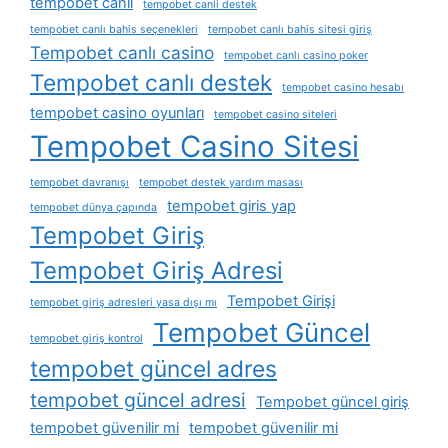
tempobet canli
tempobet canli destek
tempobet canlı bahis seçenekleri
tempobet canlı bahis sitesi giriş
Tempobet canlı casino
tempobet canlı casino poker
Tempobet canlı destek
tempobet casino hesabı
tempobet casino oyunları
tempobet casino siteleri
Tempobet Casino Sitesi
tempobet davranışı
tempobet destek yardım masası
tempobet giris yap
tempobet dünya çapında
Tempobet Giriş
Tempobet Giriş Adresi
Tempobet Girişi
tempobet giriş adresleri yasa dışı mı
Tempobet Güncel
tempobet giriş kontrol
tempobet güncel adres
tempobet güncel adresi
Tempobet güncel giriş
tempobet güvenilir mi
tempobet güvenilir mi