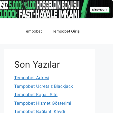
Tempobet
Tempobet Giriş
Son Yazılar
Tempobet Adresi
Tempobet Ücretsiz Blackjack
Tempobet Kapalı Site
Tempobet Hizmet Gösterimi
Tempobet Bağlantı Kaydı