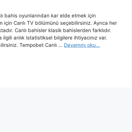
lı bahis oyunlarından kar elde etmek için
m için Canlı TV bölümünü seçebilirsiniz. Ayrıca her
ır. Canlı bahisler klasik bahislerden farklıdır.
ili anlık istatistiksel bilgilere ihtiyacınız var.
bilirsiniz. Tempobet Canlı …
Devamını oku…