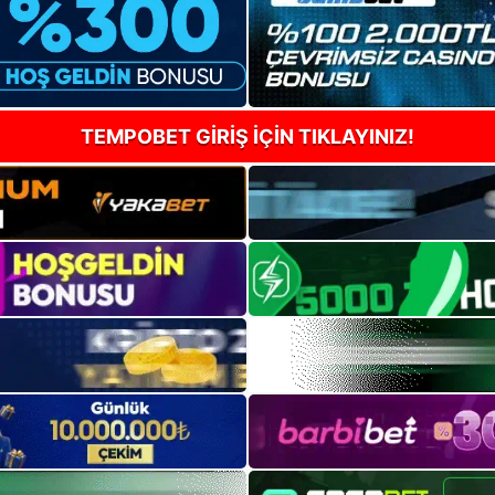
TEMPOBET GİRİŞ İÇİN TIKLAYINIZ!