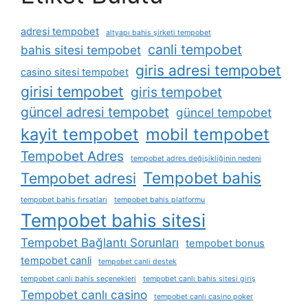
adresi tempobet
altyapı bahis şirketi tempobet
canli tempobet
bahis sitesi tempobet
giris adresi tempobet
casino sitesi tempobet
girisi tempobet
giris tempobet
güncel adresi tempobet
güncel tempobet
kayit tempobet
mobil tempobet
Tempobet Adres
tempobet adres değişikliğinin nedeni
Tempobet bahis
Tempobet adresi
tempobet bahis fırsatları
tempobet bahis platformu
Tempobet bahis sitesi
Tempobet Bağlantı Sorunları
tempobet bonus
tempobet canli
tempobet canli destek
tempobet canlı bahis seçenekleri
tempobet canlı bahis sitesi giriş
Tempobet canlı casino
tempobet canlı casino poker