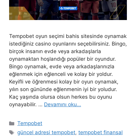
Tempobet oyun seçimi bahis sitesinde oynamak
istediğiniz casino oyunlarını seçebilirsiniz. Bingo,
birçok insanın evde veya arkadaşlarla
oynamaktan hoşlandığı popüler bir oyundur.
Bingo oynamak, evde veya arkadaşlarınızla
eğlenmek için eğlenceli ve kolay bir yoldur.
Keyifli ve öğrenmesi kolay bir oyun oynamak,
yılın son gününde eğlenmenin iyi bir yoludur.
Kaç yaşında olursa olsun herkes bu oyunu
oynayabilir. …
Devamını oku…
Kategoriler
Tempobet
Etiketler
güncel adresi tempobet
,
tempobet finansal