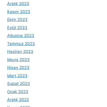
Aralık 2023
Kasım 2023
Ekim 2023
Eylül 2023
Ağustos 2023
Temmuz 2023
Haziran 2023
Mayıs 2023
Nisan 2023
Mart 2023
Şubat 2023
Ocak 2023
Aralık 2022