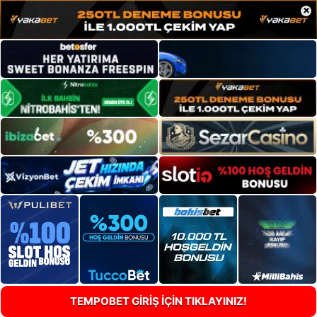
×
TEMPOBET GİRİŞ İÇİN TIKLAYINIZ!