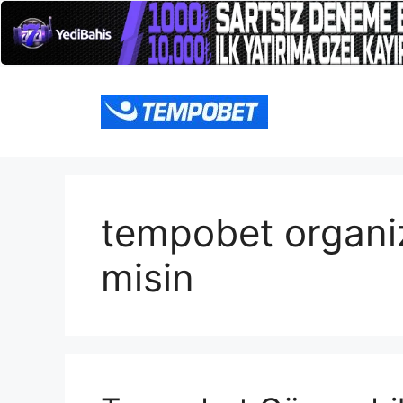
İçeriğe
atla
tempobet organi
misin