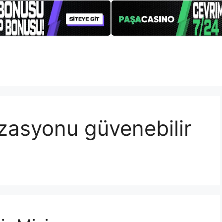
zasyonu güvenebilir