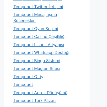
Tempobet Twitter İletişimi
Tempobet Mesajlaşma
Seçenekleri
Tempobet Oyun Seçimi
Tempobet Casino Çeşitliliği
Tempobet Lisans Altyapısı
Tempobet Whatsapp Desteği
Tempobet Bingo Sistemi
Tempobet Müşteri Sitesi
Tempobet Giriş
Tempobet
Tempobet Adres Dönüşümü
Tempobet Türk Pazarı