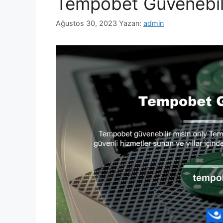
Tempobet Güvenebili
Ağustos 30, 2023
Yazarı:
admin