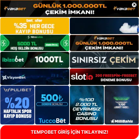
×
TEMPOBET GİRİŞ İÇİN TIKLAYINIZ!