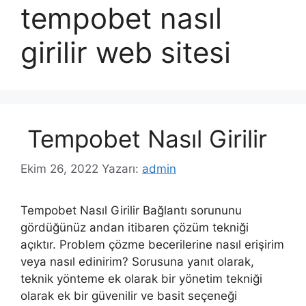
tempobet nasıl
girilir web sitesi
Tempobet Nasıl Girilir
Ekim 26, 2022
Yazarı:
admin
Tempobet Nasıl Girilir Bağlantı sorununu
gördüğünüz andan itibaren çözüm tekniği
açıktır. Problem çözme becerilerine nasıl erişirim
veya nasıl edinirim? Sorusuna yanıt olarak,
teknik yönteme ek olarak bir yönetim tekniği
olarak ek bir güvenilir ve basit seçeneği