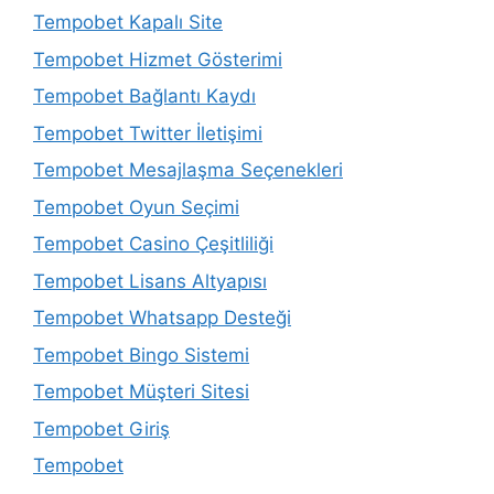
Tempobet Kapalı Site
Tempobet Hizmet Gösterimi
Tempobet Bağlantı Kaydı
Tempobet Twitter İletişimi
Tempobet Mesajlaşma Seçenekleri
Tempobet Oyun Seçimi
Tempobet Casino Çeşitliliği
Tempobet Lisans Altyapısı
Tempobet Whatsapp Desteği
Tempobet Bingo Sistemi
Tempobet Müşteri Sitesi
Tempobet Giriş
Tempobet