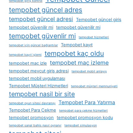
tempobet giriş kontrol
tempobet güncel adres
tempobet güncel adresi
Tempobet güncel giriş
tempobet güvenilir mi
tempobet güvenilir mi
tempobet güvenlir mi
tempobet hizmetleri
Tempobet kayıt
tempobet i̇çin güncel bağlantılar
tempobet kaç oldu
tempobet kayıt i̇şlemi
tempobet maç izleme
tempobet maç izle
tempobet mevcut giriş adresi
tempobet mobil anlayış
tempobet mobil uygulaması
Tempobet Müşteri Hizmetleri
tempobet müşteri memnuniyeti
tempobet nasil bir site
Tempobet Para Yatırma
tempobet oyun sitesi davranışı
Tempobet Para Çekme
tempobet para çekme hizmetleri
tempobet promosyon
tempobet promosyon kodu
tempobet sanal bahis nasıl oynanır
tempobet simulasyon