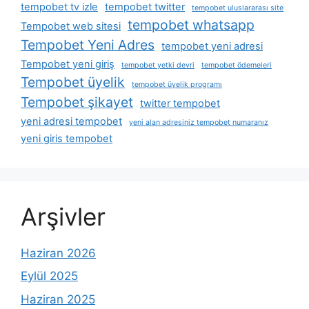
tempobet tv izle
tempobet twitter
tempobet uluslararası site
tempobet whatsapp
Tempobet web sitesi
Tempobet Yeni Adres
tempobet yeni adresi
Tempobet yeni giriş
tempobet yetki devri
tempobet ödemeleri
Tempobet üyelik
tempobet üyelik programı
Tempobet şikayet
twitter tempobet
yeni adresi tempobet
yeni alan adresiniz tempobet numaranız
yeni giris tempobet
Arşivler
Haziran 2026
Eylül 2025
Haziran 2025