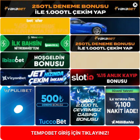
×
TEMPOBET GİRİŞ İÇİN TIKLAYINIZ!