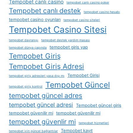
Tempobet canlı casino
tempobet canlı casino poker
Tempobet canlı destek
tempobet casino hesabı
tempobet casino oyunları
tempobet casino siteleri
Tempobet Casino Sitesi
tempobet davranışı
tempobet destek yardım masası
tempobet giris yap
tempobet dünya çapında
Tempobet Giriş
Tempobet Giriş Adresi
Tempobet Girişi
tempobet giriş adresleri yasa dışı mı
Tempobet Güncel
tempobet giriş kontrol
tempobet güncel adres
tempobet güncel adresi
Tempobet güncel giriş
tempobet güvenilir mi
tempobet güvenilir mi
tempobet güvenlir mi
tempobet hizmetleri
Tempobet kayıt
tempobet i̇çin güncel bağlantılar