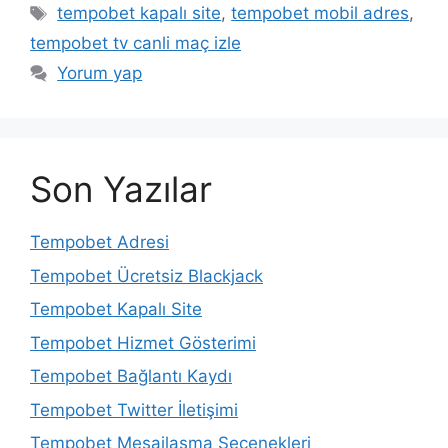
Etiketler
tempobet kapalı site
,
tempobet mobil adres
,
tempobet tv canli maç izle
Yorum yap
Son Yazılar
Tempobet Adresi
Tempobet Ücretsiz Blackjack
Tempobet Kapalı Site
Tempobet Hizmet Gösterimi
Tempobet Bağlantı Kaydı
Tempobet Twitter İletişimi
Tempobet Mesajlaşma Seçenekleri