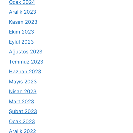
Ocak 2024
Aralık 2023
Kasım 2023
Ekim 2023
Eylül 2023
Ağustos 2023
Temmuz 2023
Haziran 2023
Mayıs 2023
Nisan 2023
Mart 2023
Şubat 2023
Ocak 2023
Aralık 2022