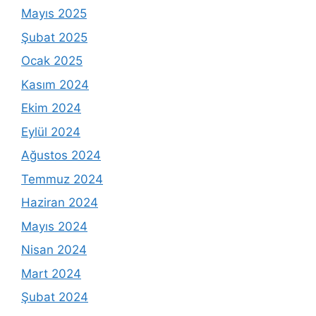
Mayıs 2025
Şubat 2025
Ocak 2025
Kasım 2024
Ekim 2024
Eylül 2024
Ağustos 2024
Temmuz 2024
Haziran 2024
Mayıs 2024
Nisan 2024
Mart 2024
Şubat 2024