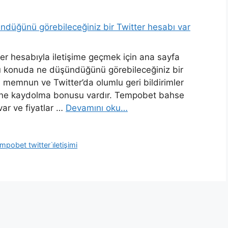
er hesabıyla iletişime geçmek için ana sayfa
 bu konuda ne düşündüğünü görebileceğiniz bir
en memnun ve Twitter’da olumlu geri bildirimler
tesine kaydolma bonusu vardır. Tempobet bahse
var ve fiyatlar …
Devamını oku…
mpobet twitter i̇letişimi