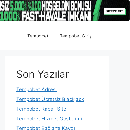
Tempobet
Tempobet Giriş
Son Yazılar
Tempobet Adresi
Tempobet Ücretsiz Blackjack
Tempobet Kapalı Site
Tempobet Hizmet Gösterimi
Tempobet Bağlantı Kaydı