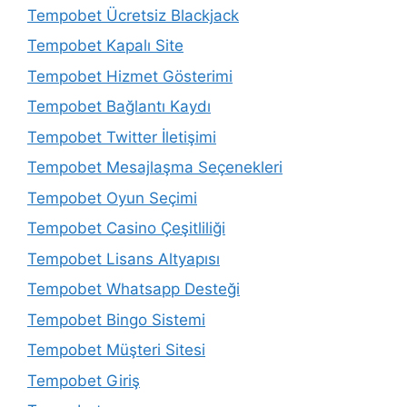
Tempobet Ücretsiz Blackjack
Tempobet Kapalı Site
Tempobet Hizmet Gösterimi
Tempobet Bağlantı Kaydı
Tempobet Twitter İletişimi
Tempobet Mesajlaşma Seçenekleri
Tempobet Oyun Seçimi
Tempobet Casino Çeşitliliği
Tempobet Lisans Altyapısı
Tempobet Whatsapp Desteği
Tempobet Bingo Sistemi
Tempobet Müşteri Sitesi
Tempobet Giriş