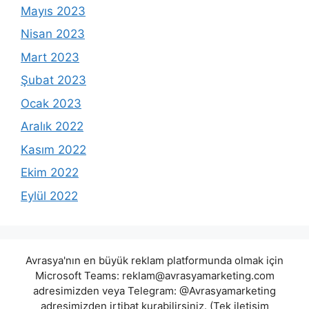
Mayıs 2023
Nisan 2023
Mart 2023
Şubat 2023
Ocak 2023
Aralık 2022
Kasım 2022
Ekim 2022
Eylül 2022
Avrasya'nın en büyük reklam platformunda olmak için
Microsoft Teams:
reklam@avrasyamarketing.com
adresimizden veya Telegram: @Avrasyamarketing
adresimizden irtibat kurabilirsiniz. (Tek iletişim