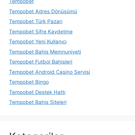
Tempobet
Tempobet Adres Dönüşümü
Tempobet Türk Pazarı
Tempobet Şifre Kaydetme
Tempobet Yeni Kullanıcı
Tempobet Bahis Memnuniyeti
Tempobet Futbol Bahisleri
Tempobet Android Casino Servisi
Tempobet Bingo
Tempobet Destek Hattı
Tempobet Bahis Siteleri