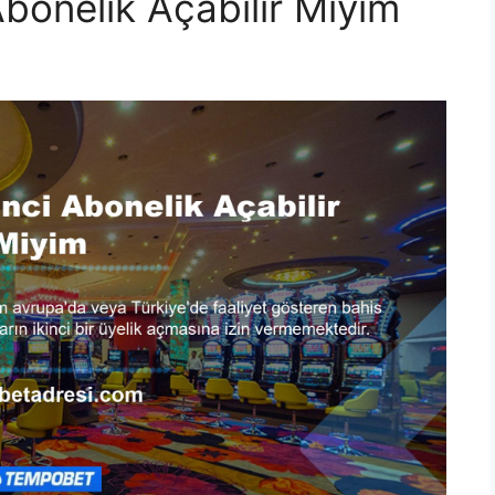
Abonelik Açabilir Miyim