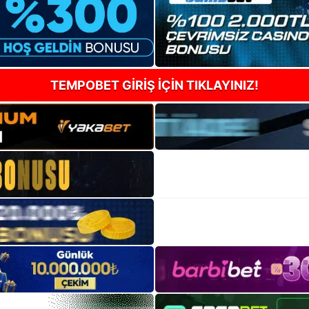
TEMPOBET GİRİŞ İÇİN TIKLAYINIZ!