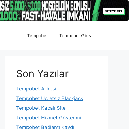
Tempobet
Tempobet Giriş
Son Yazılar
Tempobet Adresi
Tempobet Ücretsiz Blackjack
Tempobet Kapalı Site
Tempobet Hizmet Gösterimi
Tempobet Bağlantı Kaydı