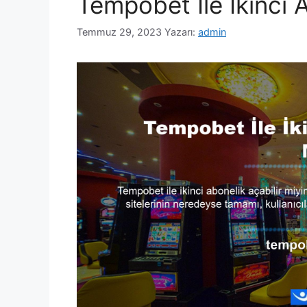
Tempobet İle İkinci 
Temmuz 29, 2023
Yazarı:
admin