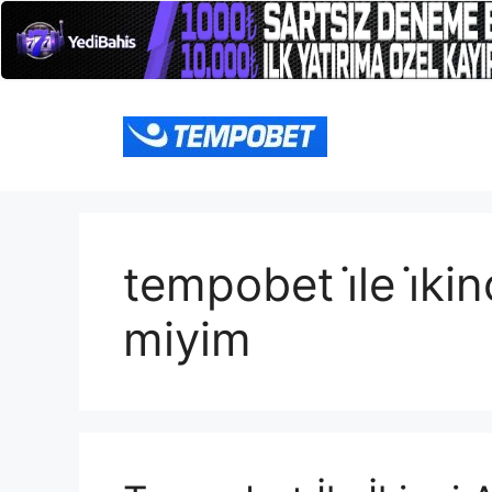
İçeriğe
atla
tempobet i̇le i̇ki
miyim