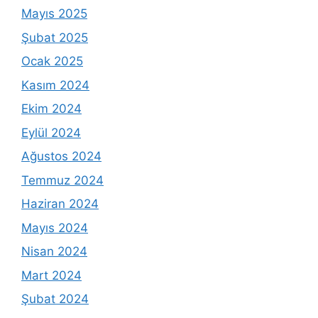
Mayıs 2025
Şubat 2025
Ocak 2025
Kasım 2024
Ekim 2024
Eylül 2024
Ağustos 2024
Temmuz 2024
Haziran 2024
Mayıs 2024
Nisan 2024
Mart 2024
Şubat 2024