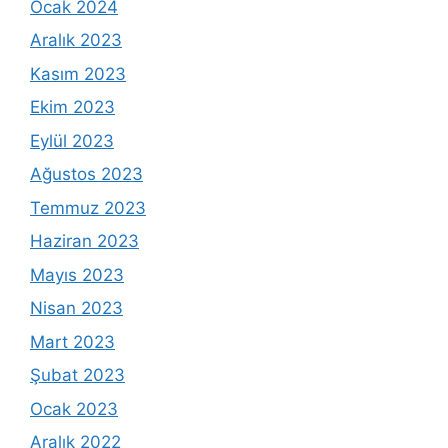
Ocak 2024
Aralık 2023
Kasım 2023
Ekim 2023
Eylül 2023
Ağustos 2023
Temmuz 2023
Haziran 2023
Mayıs 2023
Nisan 2023
Mart 2023
Şubat 2023
Ocak 2023
Aralık 2022