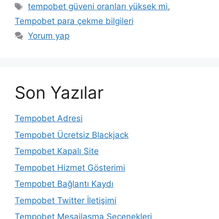
Etiketler
tempobet güveni oranları yüksek mi
,
Tempobet para çekme bilgileri
Yorum yap
Son Yazılar
Tempobet Adresi
Tempobet Ücretsiz Blackjack
Tempobet Kapalı Site
Tempobet Hizmet Gösterimi
Tempobet Bağlantı Kaydı
Tempobet Twitter İletişimi
Tempobet Mesajlaşma Seçenekleri