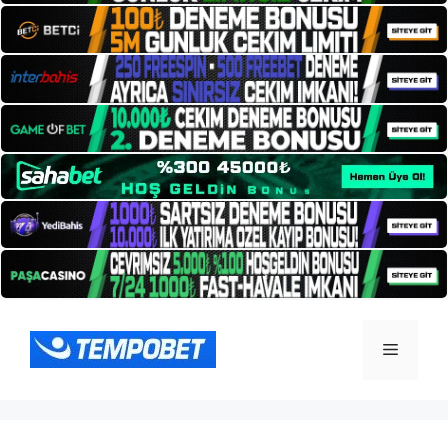
İçeriğe
atla
Menü