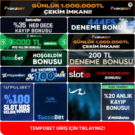
×
TEMPOBET GİRİŞ İÇİN TIKLAYINIZ!