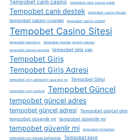
Tempobet canlı casino
tempobet canlı casino poker
Tempobet canlı destek
tempobet casino hesabı
tempobet casino oyunları
tempobet casino siteleri
Tempobet Casino Sitesi
tempobet davranışı
tempobet destek yardım masası
tempobet giris yap
tempobet dünya çapında
Tempobet Giriş
Tempobet Giriş Adresi
Tempobet Girişi
tempobet giriş adresleri yasa dışı mı
Tempobet Güncel
tempobet giriş kontrol
tempobet güncel adres
tempobet güncel adresi
Tempobet güncel giriş
tempobet güvenilir mi
tempobet güvenilir mi
tempobet güvenlir mi
tempobet hizmetleri
Tempobet kayıt
tempobet i̇çin güncel bağlantılar