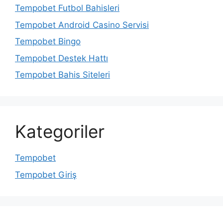
Tempobet Futbol Bahisleri
Tempobet Android Casino Servisi
Tempobet Bingo
Tempobet Destek Hattı
Tempobet Bahis Siteleri
Kategoriler
Tempobet
Tempobet Giriş