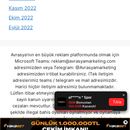
Kasım 2022
Ekim 2022
Eylül 2022
Avrasya'nın en büyük reklam platformunda olmak için
Microsoft Teams:
reklam@avrasyamarketing.com
adresimizden veya Telegram: @Avrasyamarketing
adresimizden irtibat kurabilirsiniz. (Tek iletişim
adreslerimiz teams / telegram ve mail adresimizdir.
Harici hiçbir iletişim adresimiz bulunmamaktadır.
Lütfen itibar etmeyiniz.) Türkiye yasalarına göre 7258
sayılı kanun uyarınca yasa dışı bahis oynamanın
cezaları mevcuttur. Şu an bulunduğunuz site hiç bir
şekilde illegal bahis oyunları oynatmıyor ve oynamaya
aracı olmuyordur.
betigma
|
betcio
|
ciprobet
|
toskabet
×
|
betloto
|
etrabet
|
nerobet
|
black8bet