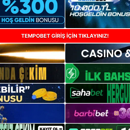
TEMPOBET GİRİŞ İÇİN TIKLAYINIZ!