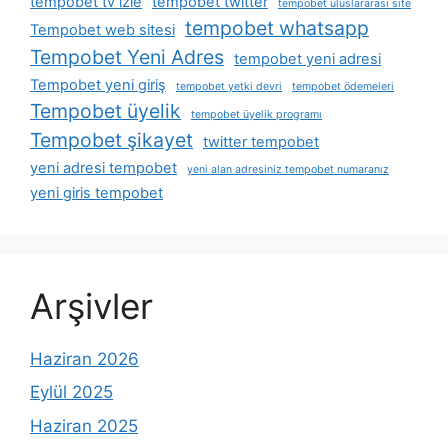
tempobet tv izle
tempobet twitter
tempobet uluslararası site
tempobet whatsapp
Tempobet web sitesi
Tempobet Yeni Adres
tempobet yeni adresi
Tempobet yeni giriş
tempobet yetki devri
tempobet ödemeleri
Tempobet üyelik
tempobet üyelik programı
Tempobet şikayet
twitter tempobet
yeni adresi tempobet
yeni alan adresiniz tempobet numaranız
yeni giris tempobet
Arşivler
Haziran 2026
Eylül 2025
Haziran 2025