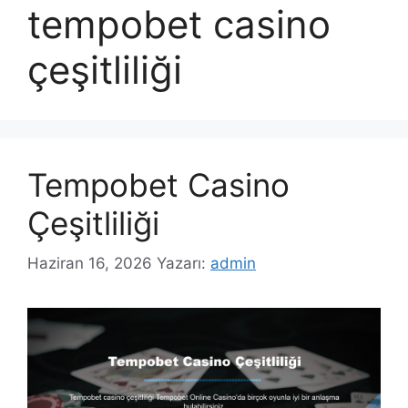
tempobet casino
çeşitliliği
Tempobet Casino
Çeşitliliği
Haziran 16, 2026
Yazarı:
admin