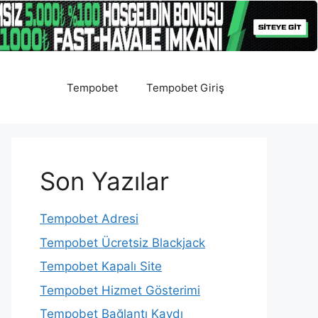
Tempobet
Tempobet Giriş
Son Yazılar
Tempobet Adresi
Tempobet Ücretsiz Blackjack
Tempobet Kapalı Site
Tempobet Hizmet Gösterimi
Tempobet Bağlantı Kaydı