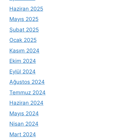
Haziran 2025
Mayıs 2025
Şubat 2025
Ocak 2025
Kasım 2024
Ekim 2024
Eylül 2024
Ağustos 2024
Temmuz 2024
Haziran 2024
Mayıs 2024
Nisan 2024
Mart 2024