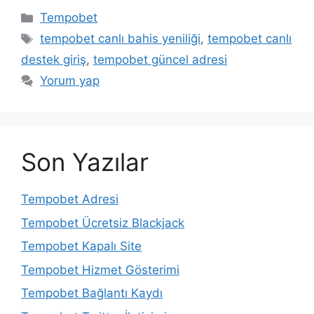
Kategoriler
Tempobet
Etiketler
tempobet canlı bahis yeniliği
,
tempobet canlı
destek giriş
,
tempobet güncel adresi
Yorum yap
Son Yazılar
Tempobet Adresi
Tempobet Ücretsiz Blackjack
Tempobet Kapalı Site
Tempobet Hizmet Gösterimi
Tempobet Bağlantı Kaydı