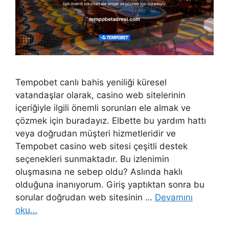
Tempobet canlı bahis yeniliği küresel
vatandaşlar olarak, casino web sitelerinin
içeriğiyle ilgili önemli sorunları ele almak ve
çözmek için buradayız. Elbette bu yardım hattı
veya doğrudan müşteri hizmetleridir ve
Tempobet casino web sitesi çeşitli destek
seçenekleri sunmaktadır. Bu izlenimin
oluşmasına ne sebep oldu? Aslında haklı
olduğuna inanıyorum. Giriş yaptıktan sonra bu
sorular doğrudan web sitesinin …
Devamını
oku…