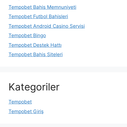
Tempobet Bahis Memnuniyeti
Tempobet Futbol Bahisleri
Tempobet Android Casino Servisi
Tempobet Bingo
Tempobet Destek Hattı
Tempobet Bahis Siteleri
Kategoriler
Tempobet
Tempobet Giriş