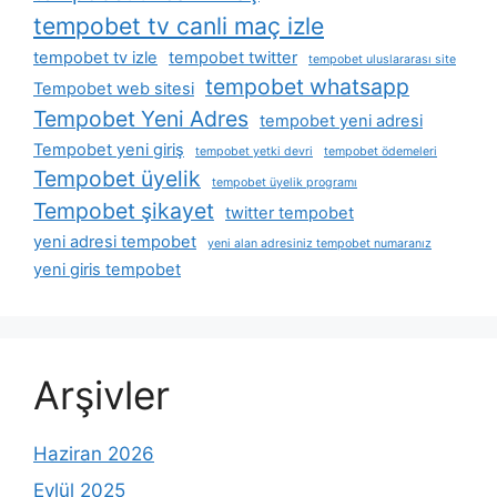
tempobet tv canli maç izle
tempobet tv izle
tempobet twitter
tempobet uluslararası site
tempobet whatsapp
Tempobet web sitesi
Tempobet Yeni Adres
tempobet yeni adresi
Tempobet yeni giriş
tempobet yetki devri
tempobet ödemeleri
Tempobet üyelik
tempobet üyelik programı
Tempobet şikayet
twitter tempobet
yeni adresi tempobet
yeni alan adresiniz tempobet numaranız
yeni giris tempobet
Arşivler
Haziran 2026
Eylül 2025