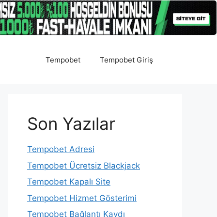
Tempobet
Tempobet Giriş
Son Yazılar
Tempobet Adresi
Tempobet Ücretsiz Blackjack
Tempobet Kapalı Site
Tempobet Hizmet Gösterimi
Tempobet Bağlantı Kaydı