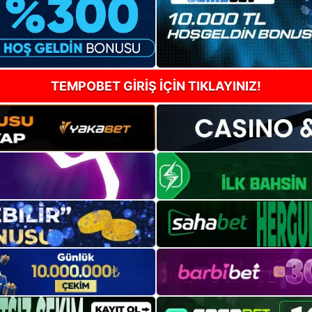
TEMPOBET GİRİŞ İÇİN TIKLAYINIZ!