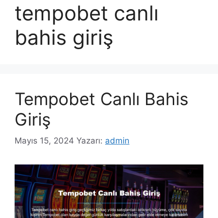
tempobet canlı
bahis giriş
Tempobet Canlı Bahis
Giriş
Mayıs 15, 2024
Yazarı:
admin