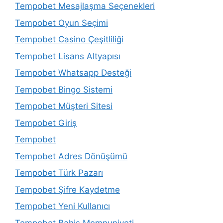
Tempobet Mesajlaşma Seçenekleri
Tempobet Oyun Seçimi
Tempobet Casino Çeşitliliği
Tempobet Lisans Altyapısı
Tempobet Whatsapp Desteği
Tempobet Bingo Sistemi
Tempobet Müşteri Sitesi
Tempobet Giriş
Tempobet
Tempobet Adres Dönüşümü
Tempobet Türk Pazarı
Tempobet Şifre Kaydetme
Tempobet Yeni Kullanıcı
Tempobet Bahis Memnuniyeti