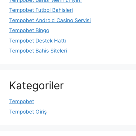
Tempobet Futbol Bahisleri
Tempobet Android Casino Servisi
Tempobet Bingo
Tempobet Destek Hattı
Tempobet Bahis Siteleri
Kategoriler
Tempobet
Tempobet Giriş