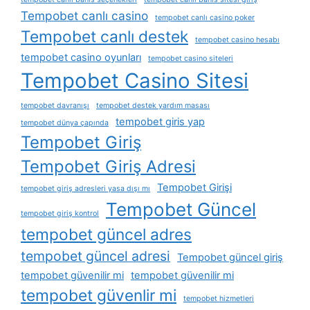
Tempobet canlı casino
tempobet canlı casino poker
Tempobet canlı destek
tempobet casino hesabı
tempobet casino oyunları
tempobet casino siteleri
Tempobet Casino Sitesi
tempobet davranışı
tempobet destek yardım masası
tempobet giris yap
tempobet dünya çapında
Tempobet Giriş
Tempobet Giriş Adresi
Tempobet Girişi
tempobet giriş adresleri yasa dışı mı
Tempobet Güncel
tempobet giriş kontrol
tempobet güncel adres
tempobet güncel adresi
Tempobet güncel giriş
tempobet güvenilir mi
tempobet güvenilir mi
tempobet güvenlir mi
tempobet hizmetleri