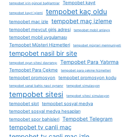
Tempobet kayıt
tempobet i̇çin güncel bağlantılar
tempobet kaç oldu
tempobet kayıt i̇şlemi
tempobet maç izleme
tempobet maç izle
tempobet mevcut giriş adresi
tempobet mobil anlayış
tempobet mobil uygulaması
Tempobet Müşteri Hizmetleri
tempobet müşteri memnuniyeti
tempobet nasil bir site
Tempobet Para Yatırma
tempobet oyun sitesi davranışı
Tempobet Para Çekme
tempobet para çekme hizmetleri
tempobet promosyon
tempobet promosyon kodu
tempobet sanal bahis nasıl oynanır
tempobet simulasyon
tempobet sitesi
tempobet sitesi simulasyon
tempobet slot
tempobet sosyal medya
tempobet sosyal medya hesapları
Tempobet Telegram
tempobet spor bahisleri
tempobet tv canli maç
tempobet tv canli maç izle