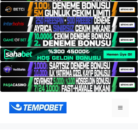
İçeriğe
atla
Menü