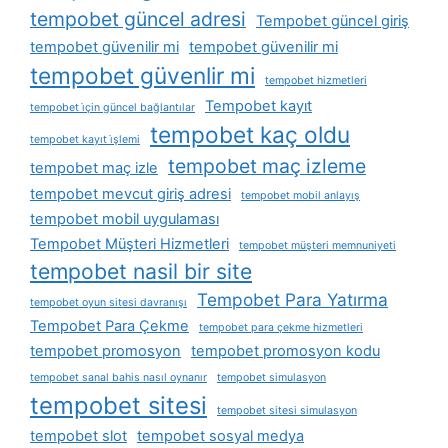
tempobet güncel adresi
Tempobet güncel giriş
tempobet güvenilir mi
tempobet güvenilir mi
tempobet güvenlir mi
tempobet hizmetleri
Tempobet kayıt
tempobet i̇çin güncel bağlantılar
tempobet kaç oldu
tempobet kayıt i̇şlemi
tempobet maç izleme
tempobet maç izle
tempobet mevcut giriş adresi
tempobet mobil anlayış
tempobet mobil uygulaması
Tempobet Müşteri Hizmetleri
tempobet müşteri memnuniyeti
tempobet nasil bir site
Tempobet Para Yatırma
tempobet oyun sitesi davranışı
Tempobet Para Çekme
tempobet para çekme hizmetleri
tempobet promosyon
tempobet promosyon kodu
tempobet sanal bahis nasıl oynanır
tempobet simulasyon
tempobet sitesi
tempobet sitesi simulasyon
tempobet slot
tempobet sosyal medya