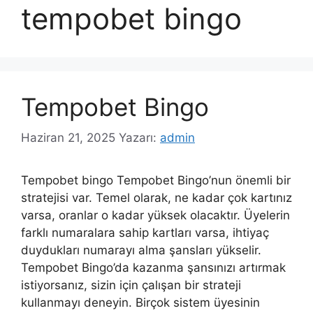
tempobet bingo
Tempobet Bingo
Haziran 21, 2025
Yazarı:
admin
Tempobet bingo Tempobet Bingo’nun önemli bir
stratejisi var. Temel olarak, ne kadar çok kartınız
varsa, oranlar o kadar yüksek olacaktır. Üyelerin
farklı numaralara sahip kartları varsa, ihtiyaç
duydukları numarayı alma şansları yükselir.
Tempobet Bingo’da kazanma şansınızı artırmak
istiyorsanız, sizin için çalışan bir strateji
kullanmayı deneyin. Birçok sistem üyesinin