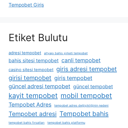
Tempobet Giriş
Etiket Bulutu
adresi tempobet
altyapı bahis şirketi tempobet
canli tempobet
bahis sitesi tempobet
giris adresi tempobet
casino sitesi tempobet
girisi tempobet
giris tempobet
güncel adresi tempobet
güncel tempobet
kayit tempobet
mobil tempobet
Tempobet Adres
tempobet adres değişikliğinin nedeni
Tempobet bahis
Tempobet adresi
tempobet bahis fırsatları
tempobet bahis platformu