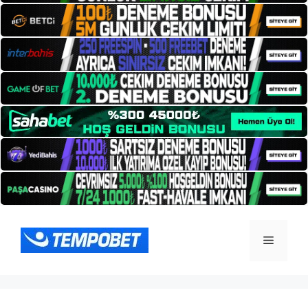
İçeriğe
atla
Menü