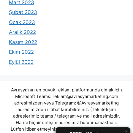
Mart 2023
Şubat 2023
Ocak 2023
Aralık 2022
Kasım 2022
Ekim 2022
Eylül 2022
Avrasya'nın en büyük reklam platformunda olmak için
Microsoft Teams:
reklam@avrasyamarketing.com
adresimizden veya Telegram: @Avrasyamarketing
adresimizden irtibat kurabilirsiniz. (Tek iletişim
adreslerimiz teams / telegram ve mail adresimizdir.
Harici hiçbir iletişim adresimiz bulunmamaktadır.
Lütfen itibar etmeyiniz.) Türkiye yasalarına göre 7258