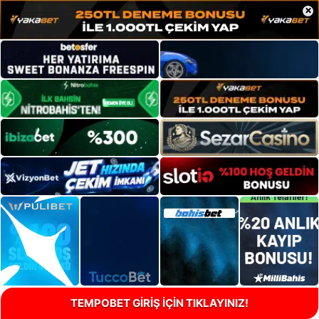
×
TEMPOBET GİRİŞ İÇİN TIKLAYINIZ!