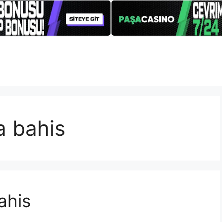
 bahis
ahis