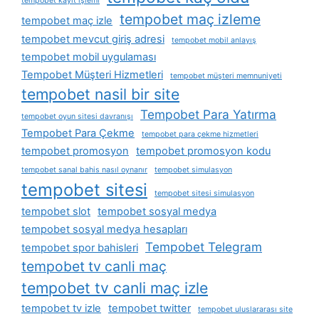
tempobet kayıt i̇şlemi
tempobet maç izleme
tempobet maç izle
tempobet mevcut giriş adresi
tempobet mobil anlayış
tempobet mobil uygulaması
Tempobet Müşteri Hizmetleri
tempobet müşteri memnuniyeti
tempobet nasil bir site
Tempobet Para Yatırma
tempobet oyun sitesi davranışı
Tempobet Para Çekme
tempobet para çekme hizmetleri
tempobet promosyon
tempobet promosyon kodu
tempobet sanal bahis nasıl oynanır
tempobet simulasyon
tempobet sitesi
tempobet sitesi simulasyon
tempobet slot
tempobet sosyal medya
tempobet sosyal medya hesapları
Tempobet Telegram
tempobet spor bahisleri
tempobet tv canli maç
tempobet tv canli maç izle
tempobet tv izle
tempobet twitter
tempobet uluslararası site