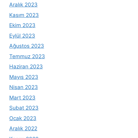
Aralık 2023
Kasım 2023
Ekim 2023
Eylül 2023
Ağustos 2023
Temmuz 2023
Haziran 2023
Mayıs 2023
Nisan 2023
Mart 2023
Şubat 2023
Ocak 2023
Aralık 2022