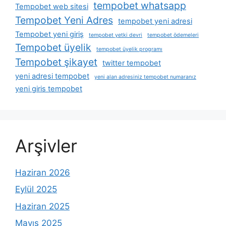
tempobet whatsapp
Tempobet web sitesi
Tempobet Yeni Adres
tempobet yeni adresi
Tempobet yeni giriş
tempobet yetki devri
tempobet ödemeleri
Tempobet üyelik
tempobet üyelik programı
Tempobet şikayet
twitter tempobet
yeni adresi tempobet
yeni alan adresiniz tempobet numaranız
yeni giris tempobet
Arşivler
Haziran 2026
Eylül 2025
Haziran 2025
Mayıs 2025