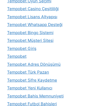
Tempobet Oyun Seçimi
Tempobet Casino Çeşitliliği
Tempobet Lisans Altyapısı
Tempobet Whatsapp Desteği
Tempobet Bingo Sistemi
Tempobet Müşteri Sitesi
Tempobet Giriş
Tempobet
Tempobet Adres Dönüşümü
Tempobet Türk Pazarı
Tempobet Şifre Kaydetme
Tempobet Yeni Kullanıcı
Tempobet Bahis Memnuniyeti
Tempobet Futbol Bahisleri