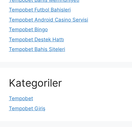
Tempobet Futbol Bahisleri
Tempobet Android Casino Servisi
Tempobet Bingo
Tempobet Destek Hattı
Tempobet Bahis Siteleri
Kategoriler
Tempobet
Tempobet Giriş