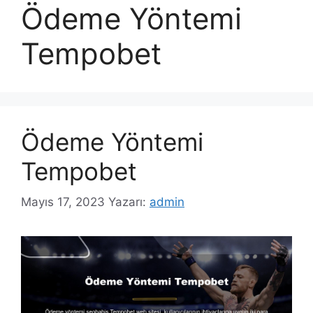
Ödeme Yöntemi
Tempobet
Ödeme Yöntemi
Tempobet
Mayıs 17, 2023
Yazarı:
admin