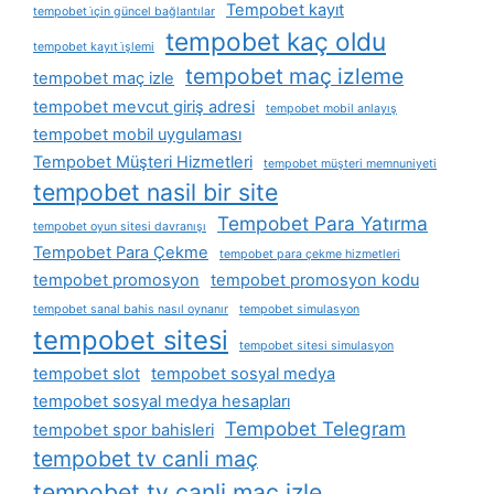
Tempobet kayıt
tempobet i̇çin güncel bağlantılar
tempobet kaç oldu
tempobet kayıt i̇şlemi
tempobet maç izleme
tempobet maç izle
tempobet mevcut giriş adresi
tempobet mobil anlayış
tempobet mobil uygulaması
Tempobet Müşteri Hizmetleri
tempobet müşteri memnuniyeti
tempobet nasil bir site
Tempobet Para Yatırma
tempobet oyun sitesi davranışı
Tempobet Para Çekme
tempobet para çekme hizmetleri
tempobet promosyon
tempobet promosyon kodu
tempobet sanal bahis nasıl oynanır
tempobet simulasyon
tempobet sitesi
tempobet sitesi simulasyon
tempobet slot
tempobet sosyal medya
tempobet sosyal medya hesapları
Tempobet Telegram
tempobet spor bahisleri
tempobet tv canli maç
tempobet tv canli maç izle