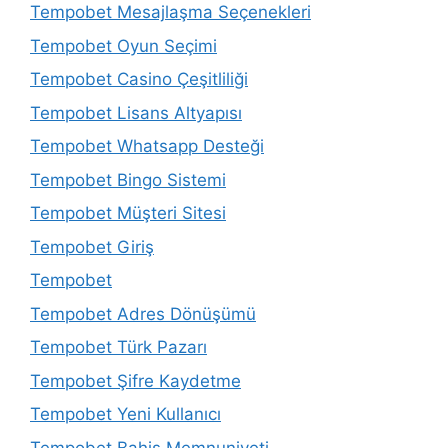
Tempobet Mesajlaşma Seçenekleri
Tempobet Oyun Seçimi
Tempobet Casino Çeşitliliği
Tempobet Lisans Altyapısı
Tempobet Whatsapp Desteği
Tempobet Bingo Sistemi
Tempobet Müşteri Sitesi
Tempobet Giriş
Tempobet
Tempobet Adres Dönüşümü
Tempobet Türk Pazarı
Tempobet Şifre Kaydetme
Tempobet Yeni Kullanıcı
Tempobet Bahis Memnuniyeti